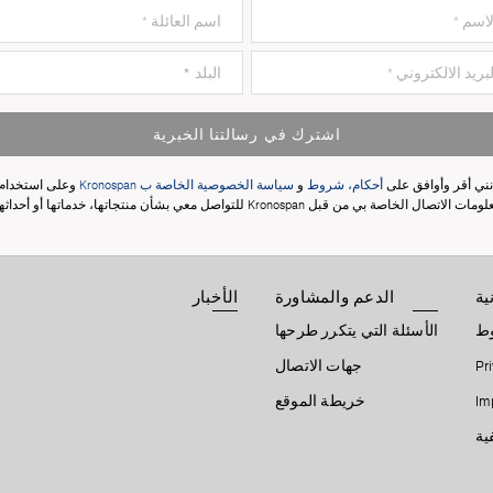
nd
Dark Atelier
4299
اشترك في رسالتنا الخبرية
نني أقر وأوافق على
أحكام، شروط
و
سياسة الخصوصية الخاصة ب Kronospan
وعلى استخدام
مات الاتصال الخاصة بي من قبل Kronospan للتواصل معي بشأن منتجاتها، خدماتها أو أحداثها.
ية
الدعم والمشاورة
الأخبار
وط
الأسئلة التي يتكرر طرحها
Pr
جهات الاتصال
Im
خريطة الموقع
ية