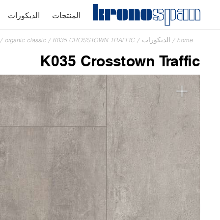
المنتجات
الديكورات
home
/
الديكورات
/
K035 CROSSTOWN TRAFFIC
/
organic classic
/
K035 Crosstown Traffic