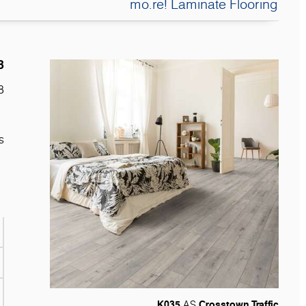
mo.re! Laminate Flooring
8
8
s
K035
Crosstown Traffic
AS