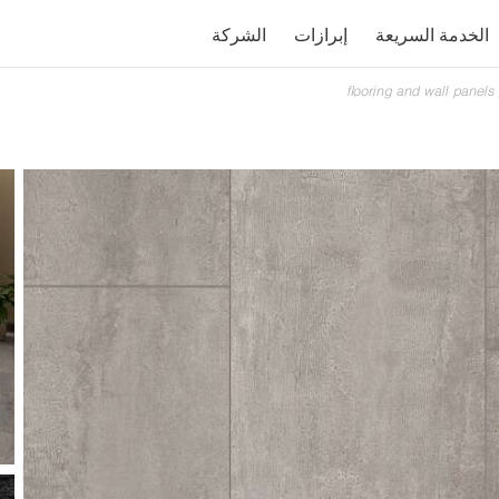
الخدمة السريعة
إبرازات
الشركة
flooring and wall panels