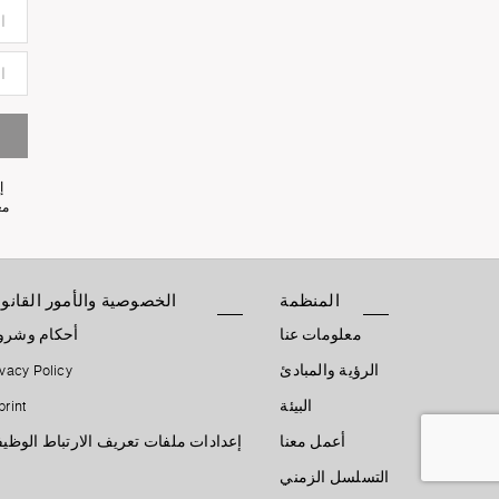
Light Atelier
4298
إ
معلو
المنظمة
الخصوصية والأمور القانون
معلومات عنا
أحكام وشر
الرؤية والمبادئ
ivacy Policy
البيئة
print
أعمل معنا
إعدادات ملفات تعريف الارتباط الوظيف
التسلسل الزمني