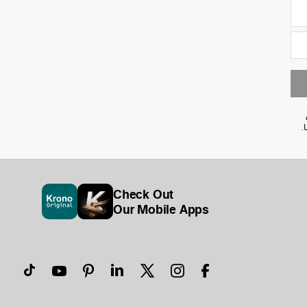
Concrete
K028
Portla
Check Out
Our Mobile Apps