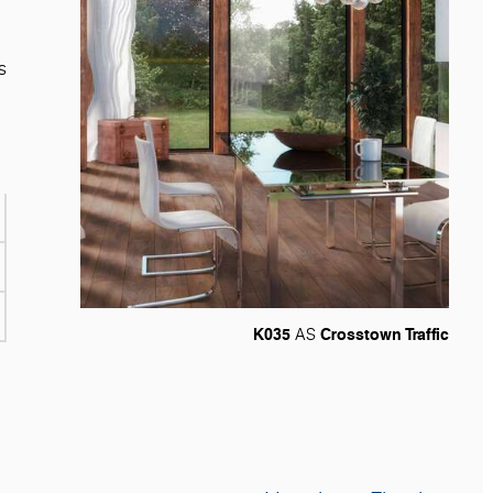
s
K035
Crosstown Traffic
AS