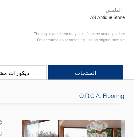
الملمس
AS Antique Stone
The displayed decor may differ from the actual product.
For accurate color matching, use an original sample.
المنتجات
ديكورات مشا
O.R.C.A. Flooring
C
C