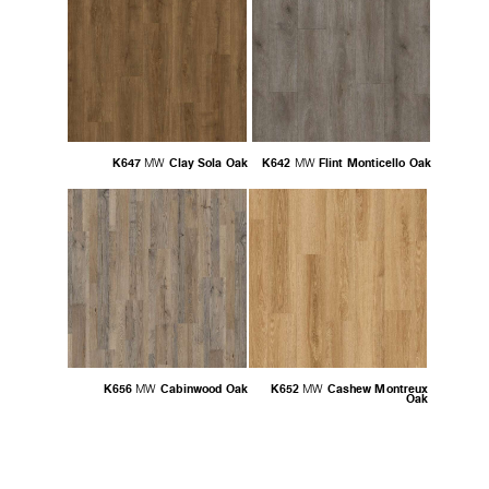
K647
Clay Sola Oak
K642
Flint Monticello Oak
MW
MW
K656
Cabinwood Oak
K652
Cashew Montreux
MW
MW
Oak