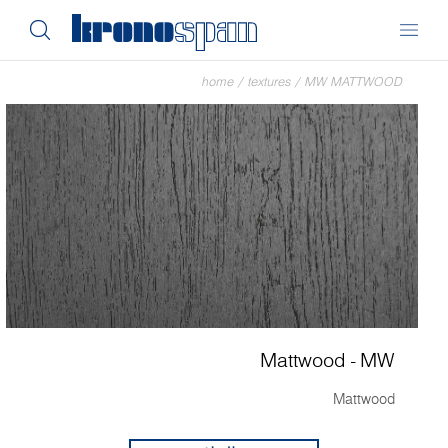
home
/
textures
/
MW MATTWOOD
Mattwood - MW
Mattwood