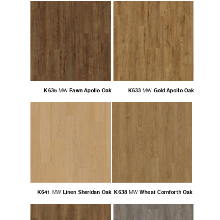
K635
Fawn Apollo Oak
K633
Gold Apollo Oak
MW
MW
K641
Linen Sheridan Oak
K638
Wheat Cornforth Oak
MW
MW