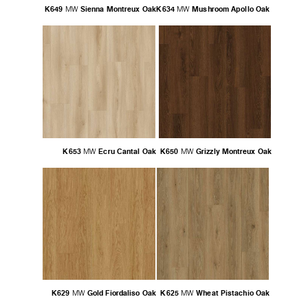
K649
Sienna Montreux Oak
K634
Mushroom Apollo Oak
MW
MW
K653
Ecru Cantal Oak
K650
Grizzly Montreux Oak
MW
MW
K629
Gold Fiordaliso Oak
K625
Wheat Pistachio Oak
MW
MW