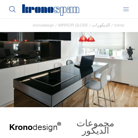
home
/
الديكورات
/
MIRROR GLOSS
/
kronodesign
مجموعات
®
Krono
design
الديكور