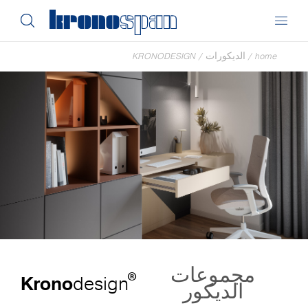
home
/
الديكورات
/
KRONODESIGN
مجموعات
®
Krono
design
الديكور