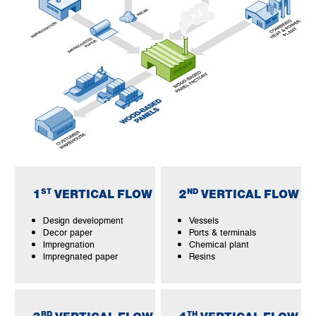
ST
ND
1
VERTICAL FLOW
2
VERTICAL FLOW
Design development
Vessels
Decor paper
Ports & terminals
Impregnation
Chemical plant
Impregnated paper
Resins
RD
TH