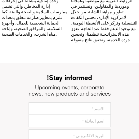
الروابط القريبة مع موظفينا وعملائنا
وحدة إنتاجية بنشاط في إجراءات
وموردينا والمقاولين، ونستثمر في
إدارة المخاطر، والتي تشمل
تطوير مواهبنا الشابة. من خلال
ممارسات السلامة والصحة والبيئة. كما
لامركزية الإدارة، نحسن الكفاءة
نلتزم بمعايير صارمة تتعلق بمعدات
التشغيلية ونركز على الأنشطة اليومية،
الحماية الشخصية للعمال، وأجهزة
مع توحيد الدعم فقط عند الحاجة. تعزز
السلامة، والمرافق الصحية، وإتاحة
هذه الاستراتيجية تنظيمنا، وتحسن
مياه الشرب، والخدمات الصحية.
جودة الخدمة، وتحقق نتائج متفوقة.
Stay informed!
Upcoming events, corporate
news, new products and services