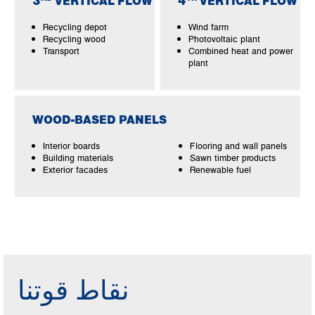
3
VERTICAL FLOW
4
VERTICAL FLOW
Recycling depot
Wind farm
Recycling wood
Photovoltaic plant
Transport
Combined heat and power
plant
WOOD-BASED PANELS
Interior boards
Flooring and wall panels
Building materials
Sawn timber products
Exterior facades
Renewable fuel
نقاط قوتنا