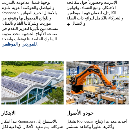
الإنترنت وحضورياً حول مكافحة
توجهنا قيمنا، مدعومة بالتدريب
الاحتكار، ومنع الفساد، وقوانين
والتواصل والحوكمة القوية. تلتزم
الكارتل، لضمان فهم الموظفين
Kronospan بالامتثال لجميع القوانين
والشركاء بالكامل للوائح ذات الصلة
واللوائح المعمول بها ونتوقع من
والامتثال لها.
موردينا وشركائنا القيام بالمثل،
مستخدمين تأثيرنا لتعزيز التقدم في
صناعة الألواح الخشبية. تحدد مدونة
السلوك الخاصة بنا توقعات واضحة
الموظفين.
للموردين
و
جودو الأصول
الابتكار
تشغل Kronospan أحدث معدات الإنتاج
يبدأ ابتكار Kronospan بالاستماع إلى
وأكثرها تطوراً وكفاءة. نستثمر
شركائنا. يتم تنفيذ الأفكار الإبداعية لكل