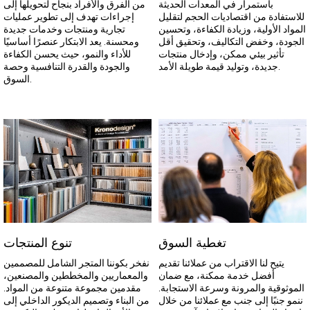
باستمرار في المعدات الحديثة
من الفرق والأفراد بنجاح لتحويلها إلى
للاستفادة من اقتصاديات الحجم لتقليل
إجراءات تهدف إلى تطوير عمليات
المواد الأولية، وزيادة الكفاءة، وتحسين
تجارية ومنتجات وخدمات جديدة
الجودة، وخفض التكاليف، وتحقيق أقل
ومحسنة. يعد الابتكار عنصرًا أساسيًا
تأثير بيئي ممكن، وإدخال منتجات
للأداء والنمو، حيث يحسن الكفاءة
جديدة، وتوليد قيمة طويلة الأمد.
والجودة والقدرة التنافسية وحصة
السوق.
تغطية السوق
تنوع المنتجات
يتيح لنا الاقتراب من عملائنا تقديم
نفخر بكوننا المتجر الشامل للمصممين
أفضل خدمة ممكنة، مع ضمان
والمعماريين والمخططين والمصنعين،
الموثوقية والمرونة وسرعة الاستجابة.
مقدمين مجموعة متنوعة من المواد.
ننمو جنبًا إلى جنب مع عملائنا من خلال
من البناء وتصميم الديكور الداخلي إلى