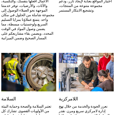
اختيار المواقع بعناية لإيجاد تآزر، ودعم
الأعمال افعلها بنفسك، والتكسية،
مجموعة متنوعة من المنتجات،
والأثاث، والأرضيات، توفر خدمتنا
وتشجيع الابتكار المستمر.
الموجهة نحو العملاء الوصول إلى
مجموعة شاملة من الحلول في مكان
واحد. يتمتع عملاؤنا بمزايا التسليم
السريع ولوجستيات مبسطة، مما
يضمن وصول المواد في الوقت
المحدد، ويضمن بقاء مشاريعكم على
المسار الصحيح وضمن الميزانية.
اللامركزية
السلامة
نعزز الجودة والخدمة من خلال نهج
تعتبر السلامة والصحة وحماية البيئة
إدارة لامركزي سريع ومرن. نقدر
من الأولويات القصوى. تشارك كل