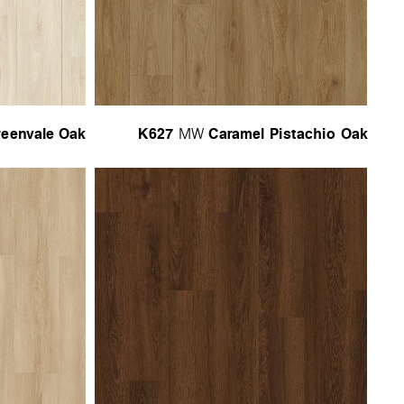
reenvale Oak
K627
Caramel Pistachio Oak
MW