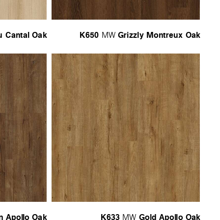
u Cantal Oak
K650
Grizzly Montreux Oak
MW
n Apollo Oak
K633
Gold Apollo Oak
MW