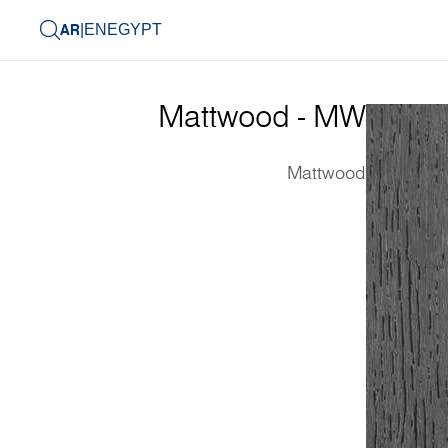
AR
|
EN
EGYPT
Mattwood - MW
Mattwood