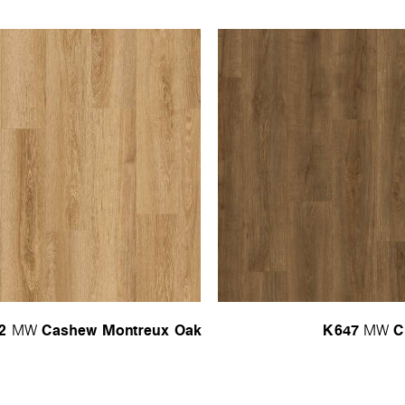
2
Cashew Montreux Oak
K647
C
MW
MW