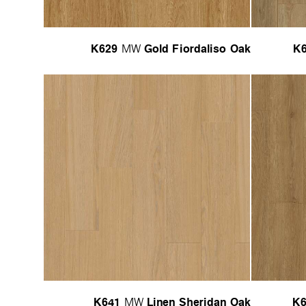
K629
Gold Fiordaliso Oak
K
MW
K641
Linen Sheridan Oak
K6
MW