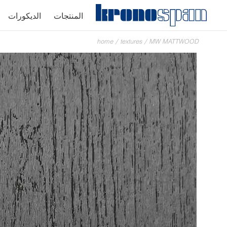
المنتجات
الديكورات
home
/
textures
/
MW MATTWOOD