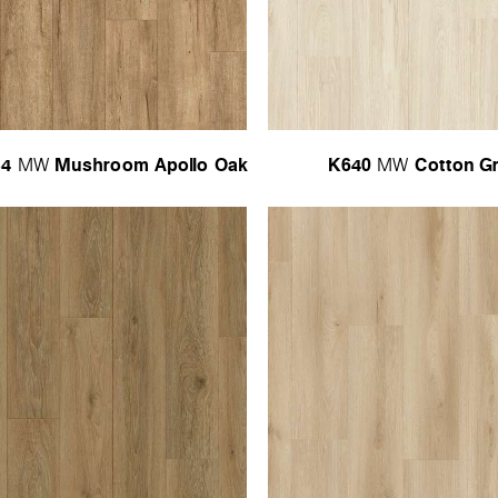
34
Mushroom Apollo Oak
K640
Cotton G
MW
MW