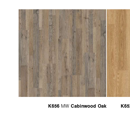
K656
Cabinwood Oak
K65
MW