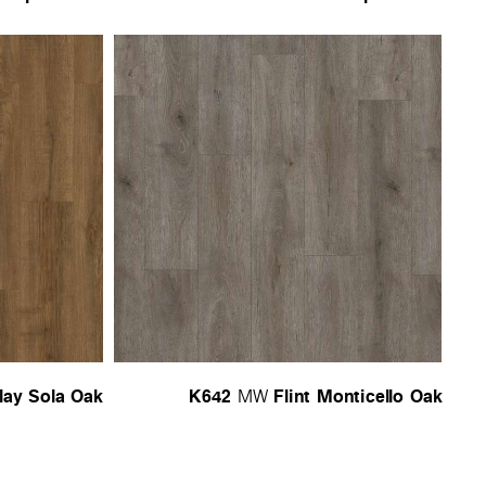
lay Sola Oak
K642
Flint Monticello Oak
MW