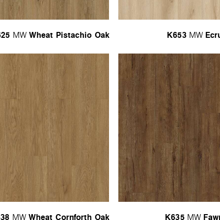
625
Wheat Pistachio Oak
K653
Ecr
MW
MW
38
Wheat Cornforth Oak
K635
Faw
MW
MW