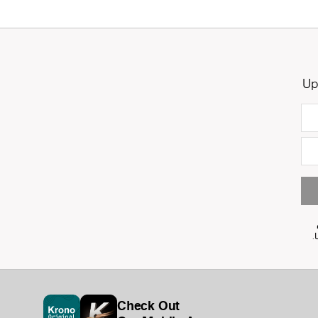
Up
Check Out