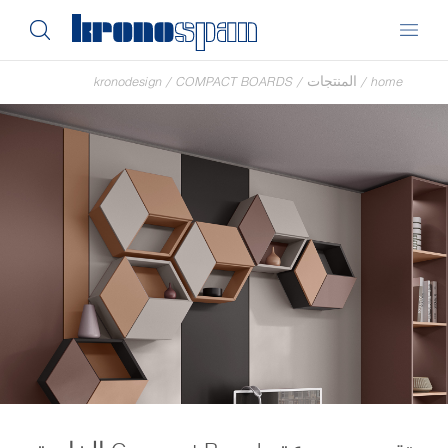
home
/
المنتجات
/
COMPACT BOARDS
/
kronodesign