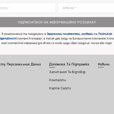
ПІДПИСАТИСЯ НА ІНФОРМАЦІЙНУ РОЗСИЛКУ
Я ознайомлений та погоджуюсь із
Загальними положеннями, умовами
та
Політикою
іденційності
компанії Kronospan, а також даю згоду на використання компанією Kron
моєї контактної інформації для зв'язку зі мною щодо сврєї продукції, послуг або подій.
исту Персональних Даних
Допомога Та Підтримка
Новини
Запитання Та Відповіді
Контакти
Карта Сайту