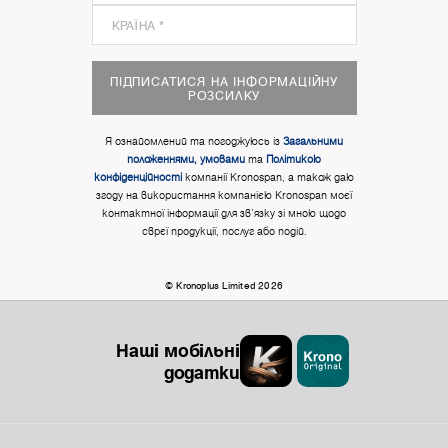
ПІДПИСАТИСЯ НА ІНФОРМАЦІЙНУ
РОЗСИЛКУ
Я ознайомлений та погоджуюсь із
Загальними
положеннями, умовами
та
Політикою
конфіденційності
компанії Kronospan, а також даю
згоду на використання компанією Kronospan моєї
контактної інформації для зв'язку зі мною щодо
сврєї продукції, послуг або подій.
© Kronoplus Limited 2026
Наші мобільні
додатки