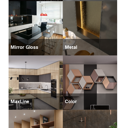
Mirror Gloss
Metal
MaxLine
Color