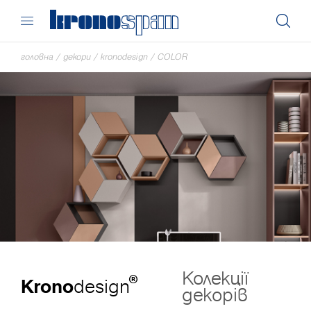
головна
/
декори
/
kronodesign
/
COLOR
Колекції
®
Krono
design
декорів