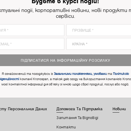
Будьте в курсі подій!
ктуальні події, корпоративні новини, нові продукти 
сервіси.
ПІДПИСАТИСЯ НА ІНФОРМАЦІЙНУ РОЗСИЛКУ
Я ознайомлений та погоджуюсь із
Загальними положеннями, умовами
та
Політикою
іденційності
компанії Kronospan, а також даю згоду на використання компанією Kron
моєї контактної інформації для зв'язку зі мною щодо сврєї продукції, послуг або подій.
исту Персональних Даних
Допомога Та Підтримка
Новини
Запитання Та Відповіді
Контакти