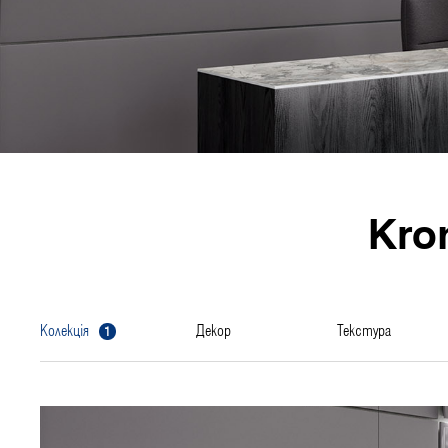
Kro
1
колекція
декор
текстура