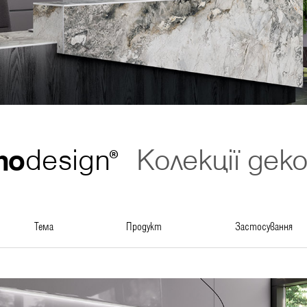
no
design
Колекції деко
®
тема
продукт
застосування