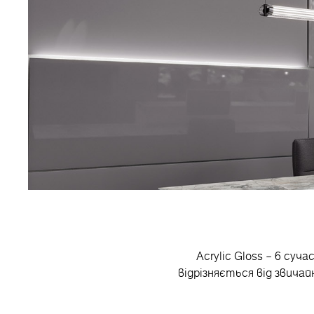
Acrylic Gloss – 6 суч
відрізняється від звича