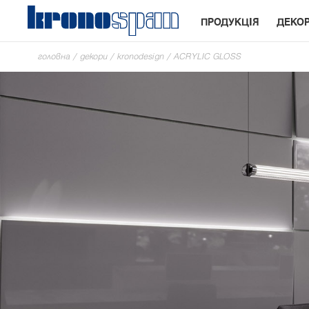
ПРОДУКЦІЯ
ДЕКО
головна
/
декори
/
kronodesign
/
ACRYLIC GLOSS