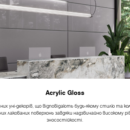
Acrylic Gloss
асних уні-декорів, що відповідають будь-якому стилю та кол
йних лакованих поверхонь завдяки надзвичайно високому рі
зносостійкості.