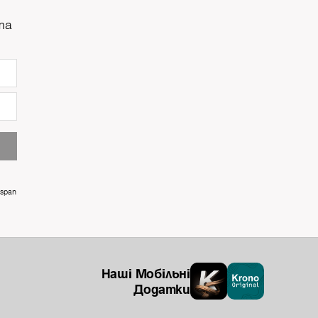
та
ospan
Наші Мобільні
Додатки