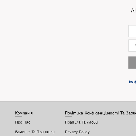
А
конф
Компанія
Політика Конфіденційності Та Зах
Про Нас
Правила Та Умови
Бачення Та Принципи
Privacy Policy