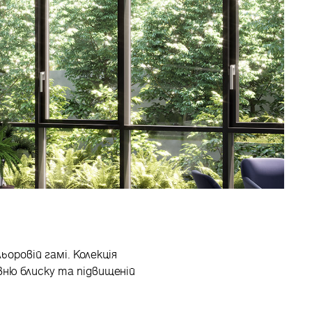
ьоровій гамі. Колекція
вню блиску та підвищеній