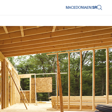
MACEDONIA
EN
|
SR