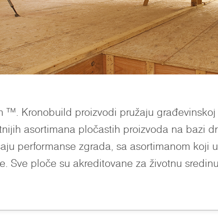
 ™. Kronobuild proizvodi pružaju građevinskoj i 
ijih asortimana pločastih proizvoda na bazi d
aju performanse zgrada, sa asortimanom koji ukl
e. Sve ploče su akreditovane za životnu sredinu,