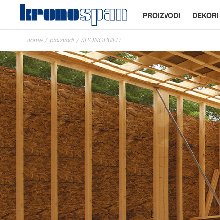
PROIZVODI
DEKORI
home
/
proizvodi
/
KRONOBUILD