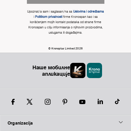
Upoznat/a sam i saglasan/na sa
Uslovima i odredbama
i
Politikom privatnosti
firme Kronospan kao i sa
korišćenjem mojih kontakt podataka od strane firme
Kronospan u cilju informisanja o njihovim proizvodima,
uslugama ili događajima.
© Kronoplus Limited 2026
Наше мобилне
апликације
Organizacija