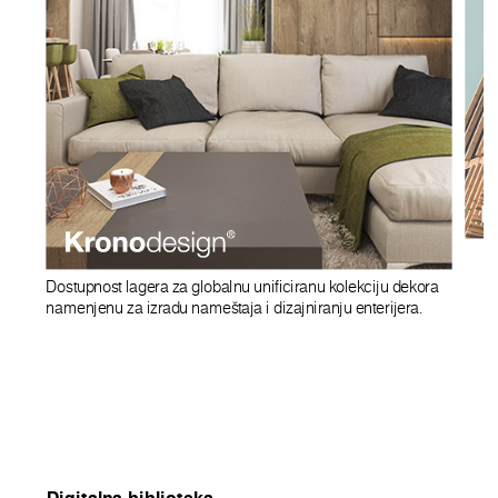
Dostupnost lagera za globalnu unificiranu kolekciju dekora
namenjenu za izradu nameštaja i dizajniranju enterijera.