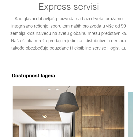
Express servisi
Kao glavni dobavljač proizvoda na bazi drveta, pružamo
integrisano rešenje isporukom naših proizvoda u više od 90
zemalja kroz najveću na svetu globalnu mrežu predstavnika.
Naša široka mreža prodajnih jedinica i distributivnih centara
takođe obezbeđuje pouzdane i fleksibilne servise i logistiku.
Dostupnost lagera