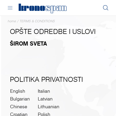
home
/
TERMS & CONDITIONS
OPŠTE ODREDBE I USLOVI
ŠIROM SVETA
POLITIKA PRIVATNOSTI
English
Italian
Bulgarian
Latvian
Chinese
Lithuanian
Croatian
Polish