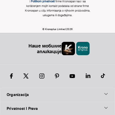
i
Politikom privatnosti
firme Kronospan kao i sa
korišćenjem mojih kontakt podataka od strane firme
Kronospan u cilju informisanja o njihovim proizvodima,
uslugama ili događajima.
© Kronoplus Limited 2026
Наше мобилне
апликације
Organizacija
Privatnost I Prava