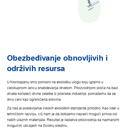
Obezbeđivanje obnovljivih i
održivih resursa
U Kronospanu smo ponosni na ekološku ulogu koju igramo u
celokupnom lancu snabdevanja drvetom. Proizvodnjom ploča na bazi
drveta koristeći drvne ostatke iz pilanske industrije, pomažemo da se
drvo ceni kao ograničena sirovina.
Za nas je postavljanje visokih ekoloških standarda prirodno. Kao lider u
tehničkom razvoju, cilj nam je da dobijemo najveći mogući prinos od
naših ulaznih materijala. Rezultat je isplativa proizvodnja sa najmanjim
mogućim uticajem na životnu sredinu.