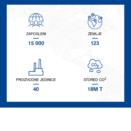
ZAPOSLENI
ZEMLJE
15 000
123
2
PROIZVODNE JEDINICE
STORED CO
40
18M T