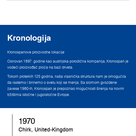
Kronologija
Kronospanove proizvodne lokacije
Osnovan 1897. godine kao austrijska porodična kompanija, Kronospan je
vodeći proizvođač ploča na bazi drveta.
Tokom proteklih 125 godina, naša vlasnička struktura nam je omogućila
da rastemo i brinemo o svetu koji se menja. Sa slomom gvozdene
zavese 1980-ih, Kronospan je prepoznao mogućnosti širenja na novim
tržištima istočne i jugoistočne Evrope.
1970
Chirk, United-Kingdom