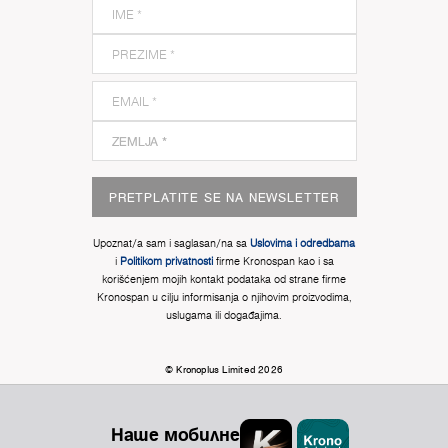
PRETPLATITE SE NA NEWSLETTER
Upoznat/a sam i saglasan/na sa
Uslovima i odredbama
i
Politikom privatnosti
firme Kronospan kao i sa
korišćenjem mojih kontakt podataka od strane firme
Kronospan u cilju informisanja o njihovim proizvodima,
uslugama ili događajima.
© Kronoplus Limited 2026
Наше мобилне