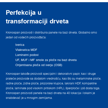
Perfekcija u
transformaciji drveta
Kronospan proizvodi i distribuira panele na bazi drveta. Globalno smo
jedan od vodećih proizvođača:
Iverica
Vlaknatica MDF
Laminatni podovi
UF, MUF i MF smole za ploče na bazi drveta
Orijentisana ploča od iverja (OSB)
Kronospan takođe proizvodi specijalni i dekorativni papir, kao i druge
prateće proizvode sa dodatom vrednošću, kao što su melaminske ploče,
radne ploče, zidne ploče, prozorske klupice, lakirani HDF, kompaktne
ploče, laminate pod visokim pritiskom (HPL), šperploče i još dosta toga.
Kronospan proizvodi panele na bazi drveta na 40 lokacija i lokalni je
snabdevač je u mnogim zemljama.