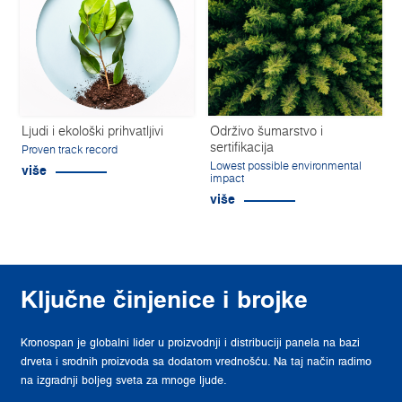
Ljudi i ekološki prihvatljivi
Održivo šumarstvo i
sertifikacija
Proven track record
Lowest possible environmental
više
impact
više
Ključne činjenice i brojke
Kronospan je globalni lider u proizvodnji i distribuciji panela na bazi
drveta i srodnih proizvoda sa dodatom vrednošću. Na taj način radimo
na izgradnji boljeg sveta za mnoge ljude.