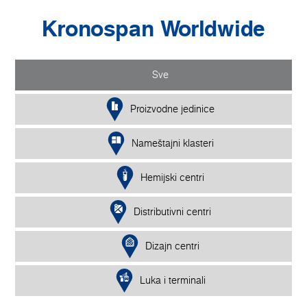
Kronospan Worldwide
Sve
Proizvodne jedinice
Nameštajni klasteri
Hemijski centri
Distributivni centri
Dizajn centri
Luka i terminali