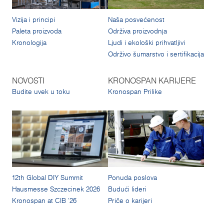
Vizija i principi
Naša posvećenost
Paleta proizvoda
Održiva proizvodnja
Kronologija
Ljudi i ekološki prihvatljivi
Održivo šumarstvo i sertifikacija
NOVOSTI
KRONOSPAN KARIJERE
Budite uvek u toku
Kronospan Prilike
12th Global DIY Summit
Ponuda poslova
Hausmesse Szczecinek 2026
Budući lideri
Kronospan at CIB '26
Priče o karijeri