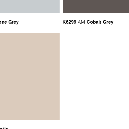
one Grey
K6299
Cobalt Grey
AM
atin