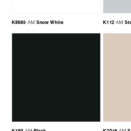
K8685
Snow White
K112
St
AM
AM
K190
Black
K7045
S
AM
AM