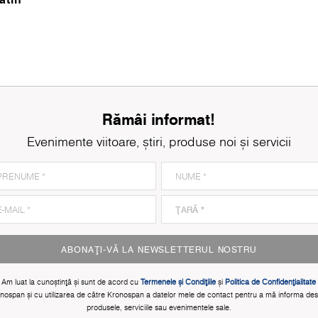
Rămâi informat!
Evenimente viitoare, știri, produse noi și servicii
ABONAȚI-VĂ LA NEWSLETTERUL NOSTRU
Am luat la cunoștinţă și sunt de acord cu
Termenele și Condițiile
și
Politica de Confidențialitate
nospan și cu utilizarea de către Kronospan a datelor mele de contact pentru a mă informa de
produsele, serviciile sau evenimentele sale.