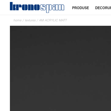
PRODUSE
DECORU
home
/
textures
/
AM ACRYLIC MATT