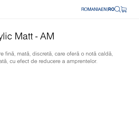
ROMANIA
EN
|
RO
ylic Matt - AM
re fină, mată, discretă, care oferă o notă caldă,
lată, cu efect de reducere a amprentelor.