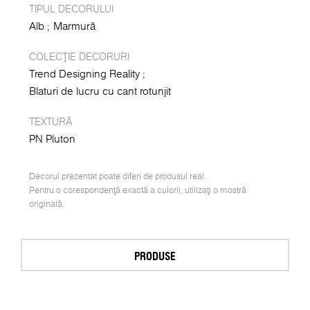
TIPUL DECORULUI
Alb
Marmură
COLECȚIE DECORURI
Trend Designing Reality
Blaturi de lucru cu cant rotunjit
TEXTURĂ
PN Pluton
Decorul prezentat poate diferi de produsul real.
Pentru o corespondență exactă a culorii, utilizați o mostră
originală.
PRODUSE