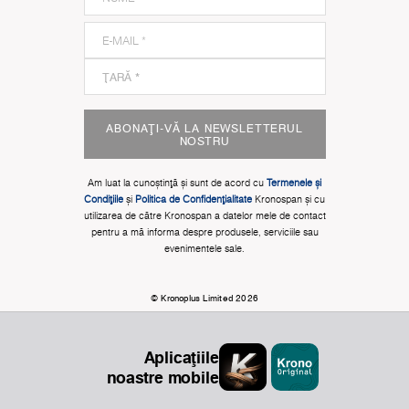
ABONAȚI-VĂ LA NEWSLETTERUL
NOSTRU
Am luat la cunoștinţă și sunt de acord cu
Termenele și
Condițiile
și
Politica de Confidențialitate
Kronospan și cu
utilizarea de către Kronospan a datelor mele de contact
pentru a mă informa despre produsele, serviciile sau
evenimentele sale.
© Kronoplus Limited 2026
Aplicațiile
noastre mobile