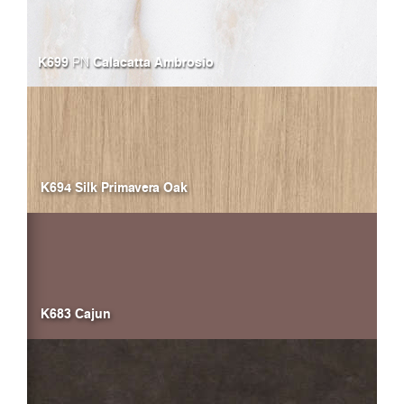
K699
Calacatta Ambrosio
PN
K694 Silk Primavera Oak
K683 Cajun