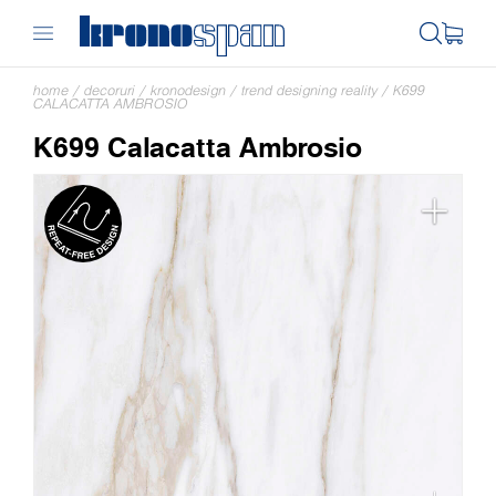
home
/
decoruri
/
kronodesign
/
trend designing reality
/
K699
CALACATTA AMBROSIO
K699 Calacatta Ambrosio