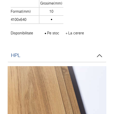
Grosime(mm)
Format(mm)
10
4100x640
Disponibilitate
Pe stoc
La cerere
HPL