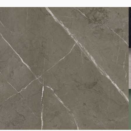
K095
Light Terrazzo Marble
K