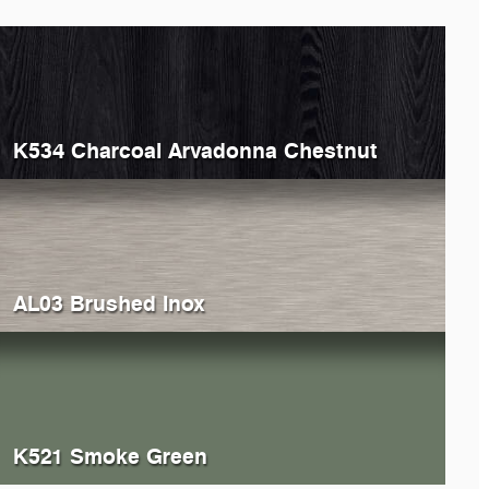
K534 Charcoal Arvadonna Chestnut
AL03 Brushed Inox
K521 Smoke Green
368
Grey Atlantic Marble
K369
Cl