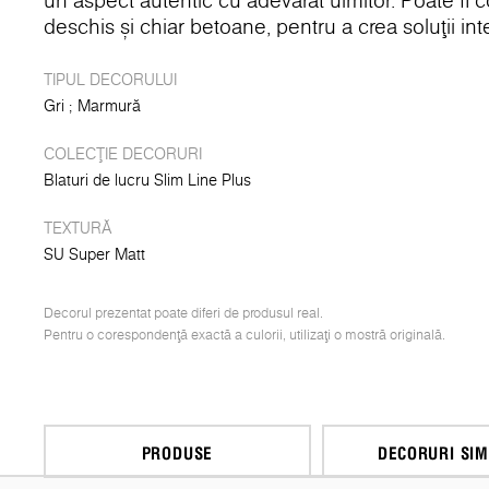
un aspect autentic cu adevărat uimitor. Poate fi 
deschis și chiar betoane, pentru a crea soluții int
TIPUL DECORULUI
Gri
Marmură
COLECȚIE DECORURI
Blaturi de lucru Slim Line Plus
TEXTURĂ
SU Super Matt
Decorul prezentat poate diferi de produsul real.
Pentru o corespondență exactă a culorii, utilizați o mostră originală.
PRODUSE
DECORURI SIM