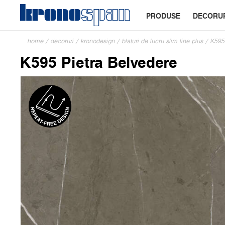
PRODUSE
DECORU
home
/
decoruri
/
kronodesign
/
blaturi de lucru slim line plus
/
K595
K595 Pietra Belvedere