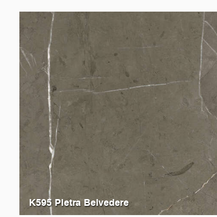
K595 Pietra Belvedere
K093
Grey Emperador Marble