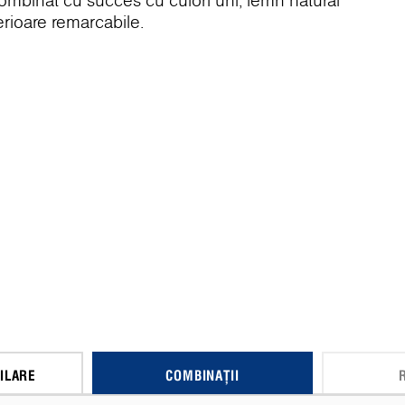
combinat cu succes cu culori uni, lemn natural
erioare remarcabile.
ILARE
COMBINAȚII