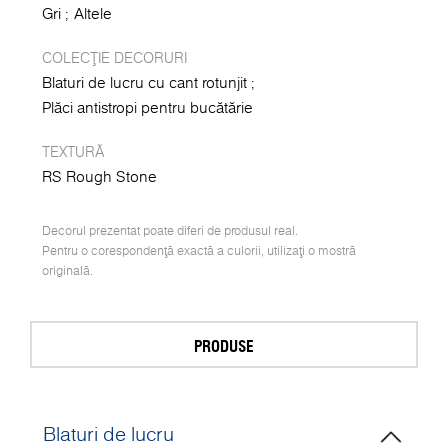
Gri
Altele
COLECȚIE DECORURI
Blaturi de lucru cu cant rotunjit
Plăci antistropi pentru bucătărie
TEXTURĂ
RS Rough Stone
Decorul prezentat poate diferi de produsul real.
Pentru o corespondență exactă a culorii, utilizați o mostră
originală.
PRODUSE
Blaturi de lucru