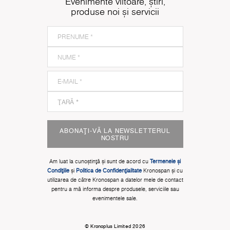
Evenimente viitoare, știri,
produse noi și servicii
ABONAȚI-VĂ LA NEWSLETTERUL
NOSTRU
Am luat la cunoștinţă și sunt de acord cu
Termenele și
Condițiile
și
Politica de Confidențialitate
Kronospan și cu
utilizarea de către Kronospan a datelor mele de contact
pentru a mă informa despre produsele, serviciile sau
evenimentele sale.
© Kronoplus Limited 2026