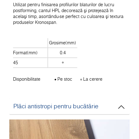
Utilizat pentru finisarea profilurilor blaturilor de lucru
postforming, cantul HPL decorează şi protejează în
acelaşi timp, asortându-se perfect cu culoarea şi textura
produselor Kronospan.
Grosime(mm)
Format(mm)
0.4
45
Disponibilitate
Pe stoc
La cerere
Plăci antistropi pentru bucătărie