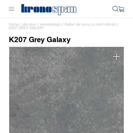
home
/
decoruri
/
kronodesign
/
blaturi de lucru cu cant rotunjit
/
K207 GREY GALAXY
K207 Grey Galaxy