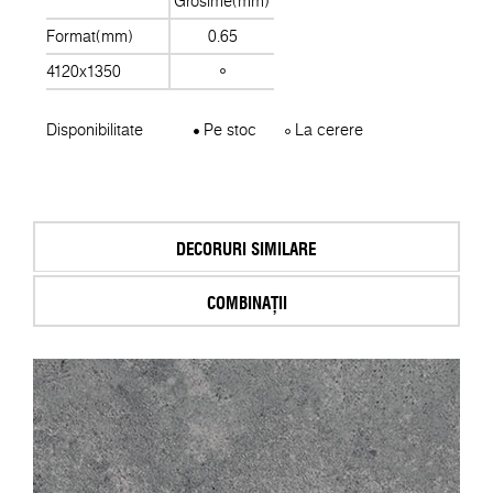
Grosime(mm)
Format(mm)
0.65
4120x1350
Disponibilitate
Pe stoc
La cerere
DECORURI SIMILARE
COMBINAȚII