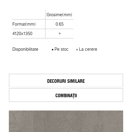
Grosime(mm)
Format(mm)
0.65
4120x1350
Disponibilitate
Pe stoc
La cerere
DECORURI SIMILARE
COMBINAȚII