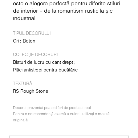
este o alegere perfectă pentru diferite stiluri
de interior – de la romantism rustic la șic
industrial.
TIPUL DECORULUI
Gri
Beton
COLECȚIE DECORURI
Blaturi de lucru cu cant drept
Plăci antistropi pentru bucătărie
TEXTURĂ
RS Rough Stone
Decorul prezentat poate diferi de produsul real.
Pentru o corespondență exactă a culorii, utilizați o mostră
originală.