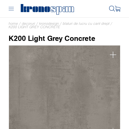
home
/
decoruri
/
kronodesign
/
blaturi de lucru cu cant drept
/
K200 LIGHT GREY CONCRETE
K200 Light Grey Concrete