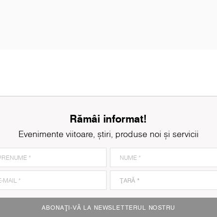
Rămâi informat!
Evenimente viitoare, știri, produse noi și servicii
K079
Grey Clubhouse Oak
K
ABONAȚI-VĂ LA NEWSLETTERUL NOSTRU