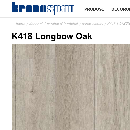
PRODUSE
DECORU
home
/
decoruri
/
parchet și lambriuri
/
super natural
/
K418 LONG
K418 Longbow Oak