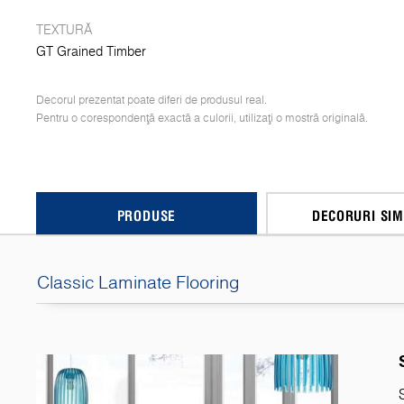
TEXTURĂ
GT Grained Timber
Decorul prezentat poate diferi de produsul real.
Pentru o corespondență exactă a culorii, utilizați o mostră originală.
PRODUSE
DECORURI SIM
Classic Laminate Flooring