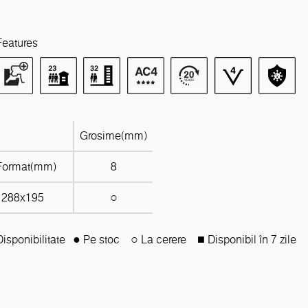
Features
Grosime(mm)
Format(mm)
8
1288x195
○
Disponibilitate
● Pe stoc
○ La cerere
■ Disponibil în 7 zile