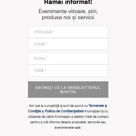
Rămâi informat!
Evenimente viitoare, știri,
produse noi și servicii
ABONAȚI-VĂ LA NEWSLETTERUL
NOSTRU
Am luat la cunoștinţă și sunt de acord cu
Termenele și
Condițiile
și
Politica de Confidențialitate
Kronospan și cu
utilizarea de către Kronospan a datelor mele de contact
pentru a mă informa despre produsele, serviciile sau
evenimentele sale.