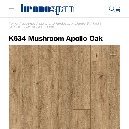
home
/
decoruri
/
parchet și lambriuri
/
atlantic 8
/
K634
MUSHROOM APOLLO OAK
K634 Mushroom Apollo Oak