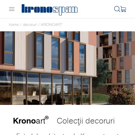
home
/
decoruri
/
KRONOART
®
Krono
art
Colecții decoruri