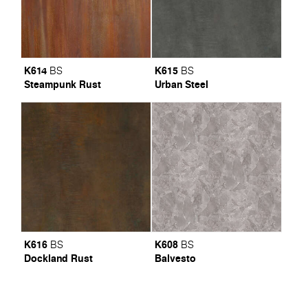
K614
K615
BS
BS
Steampunk Rust
Urban Steel
K616
K608
BS
BS
Dockland Rust
Balvesto