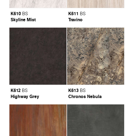
K610
K611
BS
BS
Skyline Mist
Travino
K612
K613
BS
BS
Highway Grey
Chronos Nebula