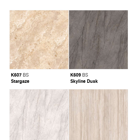
K607
K609
BS
BS
Stargaze
Skyline Dusk