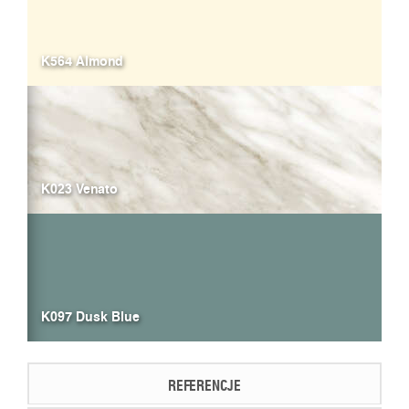
K564 Almond
K023 Venato
K097 Dusk Blue
REFERENCJE