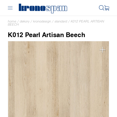
home
/
dekory
/
kronodesign
/
standard
/
K012 PEARL ARTISAN
BEECH
K012 Pearl Artisan Beech