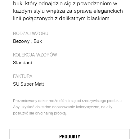
buk, który odnajdzie się z powodzeniem w
każdym stylu wnętrza za sprawą eleganckich
linii połączonych z delikatnym blaskiem.
RODZAJ WZORU
Beżowy
Buk
KOLEKCJA WZORÓW
Standard
FAKTURA
SU Super Matt
Prezentowany dekor może różnić się od rzeczywistego produktu.
Aby uzyskać dokładne dopasowanie kolorystyczne, należy
posłużyć się oryginalną próbką.
PRODUKTY