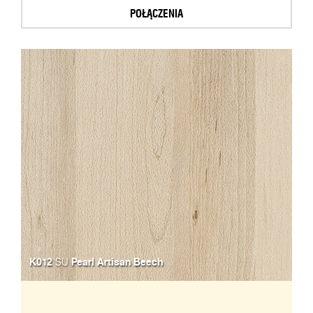
POŁĄCZENIA
K012
Pearl Artisan Beech
SU