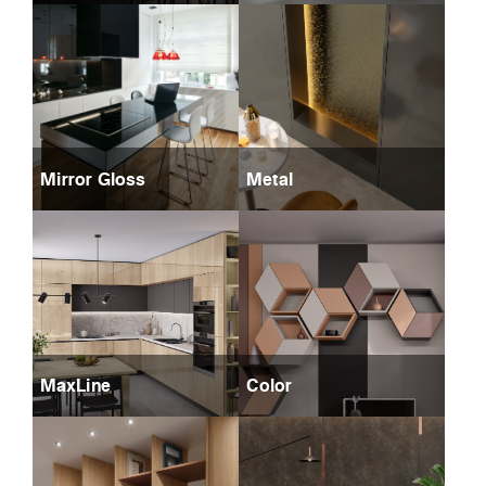
Mirror Gloss
Metal
MaxLine
Color