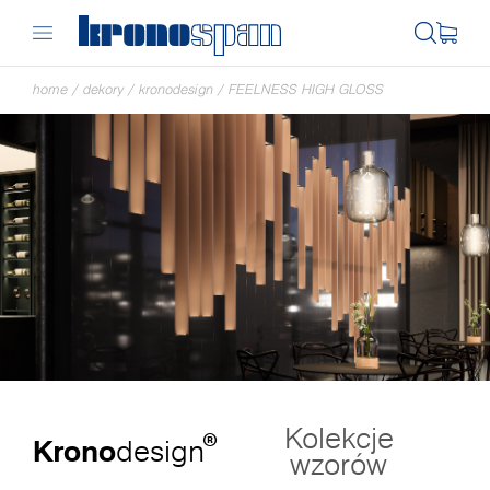
home
/
dekory
/
kronodesign
/
FEELNESS HIGH GLOSS
Kolekcje
®
Krono
design
wzorów