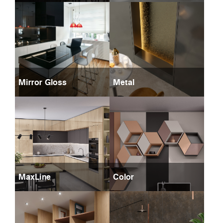
Mirror Gloss
Metal
MaxLine
Color