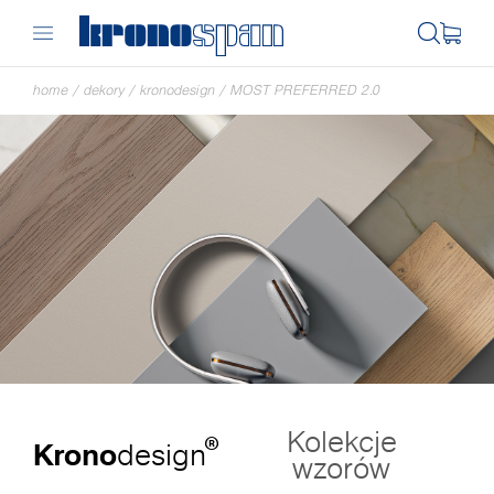
home
/
dekory
/
kronodesign
/
MOST PREFERRED 2.0
Kolekcje
®
Krono
design
wzorów