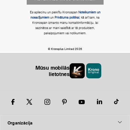
Es apliecinu un piekrītu Kronospan
Noteikumiem un
nosacījumiem
un
Privātuma politikai
, kā arī tam, ka
Kronospan izmanto manu kontaktinformāciju, lai
sazinātos ar mani saistībā ar tā produktiem,
pakalpojumiem vai notikumiem.
© Kronoplus Limited 2026
Mūsu mobilās
lietotnes
Organizācija