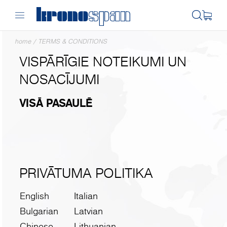
home
/
TERMS & CONDITIONS
VISPĀRĪGIE NOTEIKUMI UN
NOSACĪJUMI
VISĀ PASAULĒ
PRIVĀTUMA POLITIKA
English
Italian
Bulgarian
Latvian
Chinese
Lithuanian