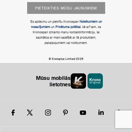
PIETEIKTIES MŪSU JAUNUMIEM
Es apliecinu un piekrītu Kronospan
Noteikumiem un
nosacījumiem
un
Privātuma politikai
, kā arī tam, ka
Kronospan izmanto manu kontaktinformāciju, lai
sazinātos ar mani saistībā ar tā produktiem,
pakalpojumiem vai notikumiem.
© Kronoplus Limited 2026
Mūsu mobilās
lietotnes