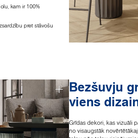
olu, kam ir 100%
zsardzību pret stāvošu
Bezšuvju g
viens dizai
Grīdas dekori, kas vizuāli 
no visaugstāk novērtētākaj