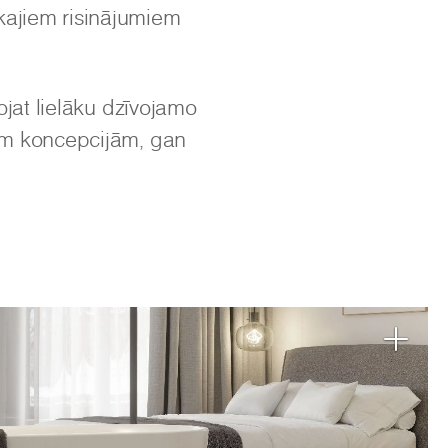
ajiem risinājumiem
nojat lielāku dzīvojamo
ām koncepcijām, gan