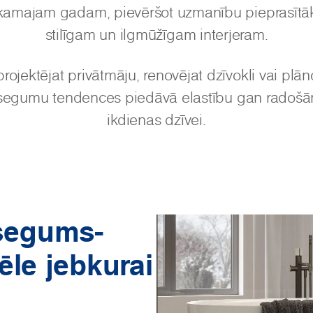
amajam gadam, pievēršot uzmanību pieprasītāk
stilīgam un ilgmūžīgam interjeram.
projektējat privātmāju, renovējat dzīvokli vai plā
as segumu tendences piedāvā elastību gan radoš
ikdienas dzīvei.
 segums-
ēle jebkurai