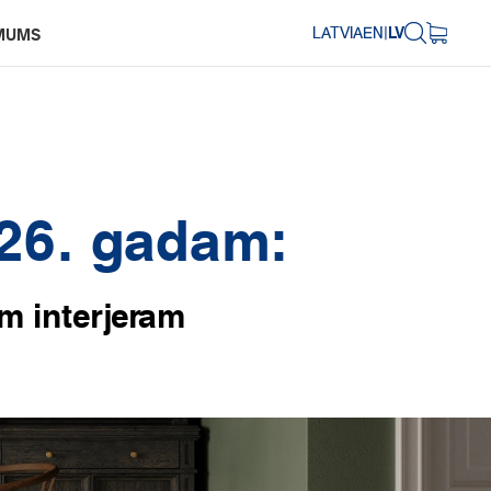
LATVIA
EN
|
LV
MUMS
26. gadam:
m interjeram