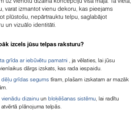
m uz vienotu dizaina koncepciju visā mājā. Tā vietā,
īdu, varat izmantot vienu dekoru, kas pieejams
ot plūstošu, nepārtrauktu telpu, saglabājot
 un vizuālo identitāti.
bāk izcels jūsu telpas raksturu?
ta grīda ar iebūvētu pamatni
, ja vēlaties, lai jūsu
vienlaikus dārgs izskats, kas rada iespaidu.
o dēļu grīdas segums
tīram, plašam izskatam ar mazāk
jām.
r vienādu dizainu
un
bloķēšanas sistēmu
, lai radītu
 atvērtā plānojuma telpās.