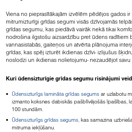
Viena no pieprasītākajām izvēlēm pēdējos gados ir 
mitrumizturīgi grīdas segumi visās dzīvojamās telpās
grīdas segumu, kas piedāvā vairāk nekā tikai komfor
nodrošina ilgstošu aizsardzību pret ūdens radītiem 
vannasistabās, gaiteņos un atvērta plānojuma inter
grīdas, kas spēj izturēt ikdienas dzīvi- izlijušus šķi
noslodzi un ikdienas nolietojumu- nezaudējot savu e
Kuri ūdensizturīgie grīdas segumu risinājumi veid
Ūdensizturīgs lamināta grīdas segums
ar uzlabotu m
izmanto koksnes dabiskās pašblīvējošās īpašības, lai
100 stundām.
Ūdensizturīgs grīdas segums,
kas samazina uzbriešan
mitruma iekļūšanu.