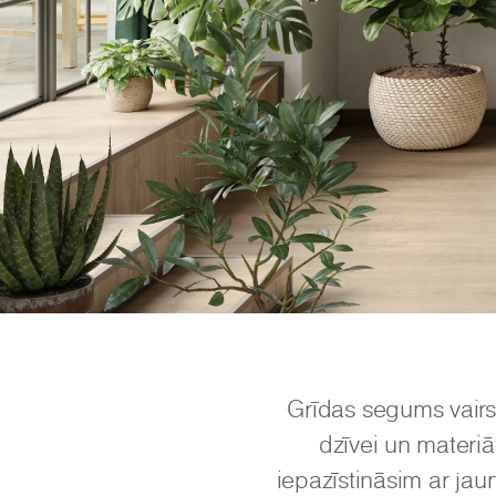
Grīdas segums vairs
dzīvei un materiā
iepazīstināsim ar j