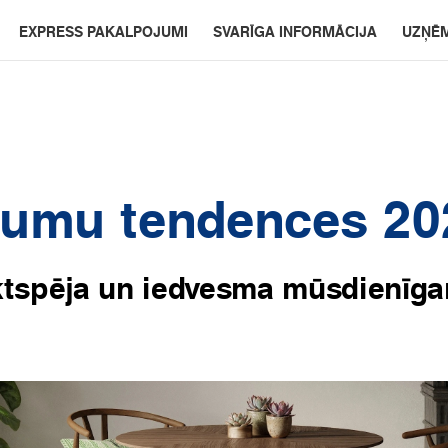
EXPRESS PAKALPOJUMI
SVARĪGA INFORMĀCIJA
UZŅĒ
gumu tendences 20
iktspēja un iedvesma mūsdienīga