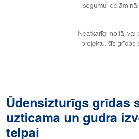
segumu idejām nāk
Neatkarīgi no tā, vai 
projektu, šīs grīd
Ūdensizturīgs grīdas
uzticama un gudra izv
telpai