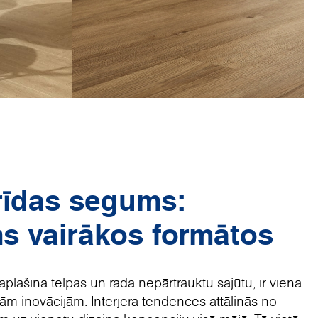
rīdas segums:
ns vairākos formātos
paplašina telpas un rada nepārtrauktu sajūtu, ir viena
ām inovācijām. Interjera tendences attālinās no