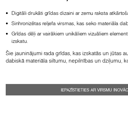
Digitāli drukāti grīdas dizaini ar zemu raksta atkārto
Sinhronizētas reljefa virsmas, kas seko materiāla dabi
Grīdas dēļi ar vairākiem unikāliem vizuāliem element
izskatu.
Šie jauninājumi rada grīdas, kas izskatās un jūtas au
dabiskā materiāla siltumu, nepilnības un dziļumu, ko
IEPAZĪSTIETIES AR VIRSMU INOVĀ