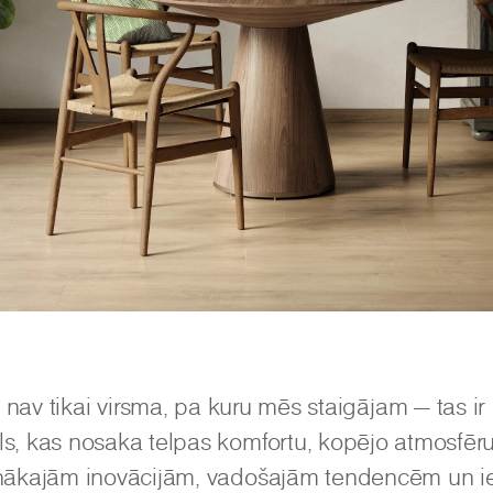
 nav tikai virsma, pa kuru mēs staigājam — tas i
ls, kas nosaka telpas komfortu, kopējo atmosfēr
aunākajām inovācijām, vadošajām tendencēm un 