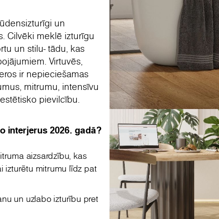
ūdensizturīgi un
. Cilvēki meklē izturīgu
tu un stilu- tādu, kas
bojājumiem. Virtuvēs,
jeros ir nepieciešamas
drumus, mitrumu, intensīvu
stētisko pievilcību.
o interjerus 2026. gadā?
itruma aizsardzību, kas
 izturētu mitrumu līdz pat
u un uzlabo izturību pret