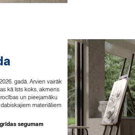
da
2026. gadā. Arvien vairāk
das kā īsts koks, akmens
kšrocības un pieejamāku
r dabiskajiem materiāliem
m grīdas segumam