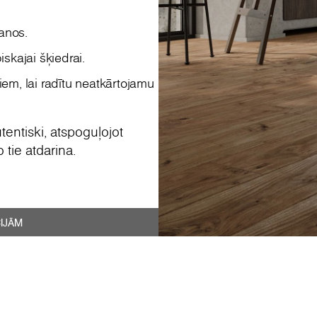
šanos.
skajai šķiedrai.
iem, lai radītu neatkārtojamu
tentiski, atspoguļojot
 tie atdarina.
CIJĀM