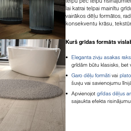
telpu pēc telpu risinājumie
lai katrai telpai mainītu gr
vairākos dēļu formātos, rad
konsekventu krāsu, tekstūru
Kurš grīdas formāts visla
Eleganta zivju asakas raks
grīdām būtu klasisks, bet 
Garo dēļu formāti
vai
plat
šuvju vai savienojumu līni
Apvienojot
grīdas dēļus a
sajaukta efekta risinājumu