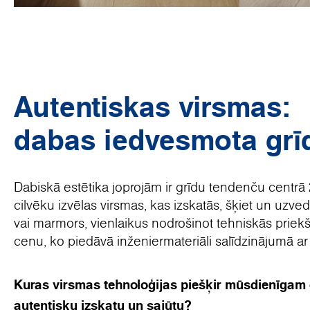
Autentiskas virsmas:
dabas iedvesmota grī
Dabiskā estētika joprojām ir grīdu tendenču centrā 
cilvēku izvēlas virsmas, kas izskatās, šķiet un uzve
vai marmors, vienlaikus nodrošinot tehniskās prie
cenu, ko piedāvā inženiermateriāli salīdzinājumā a
Kuras virsmas tehnoloģijas piešķir mūsdienīga
autentisku izskatu un sajūtu?