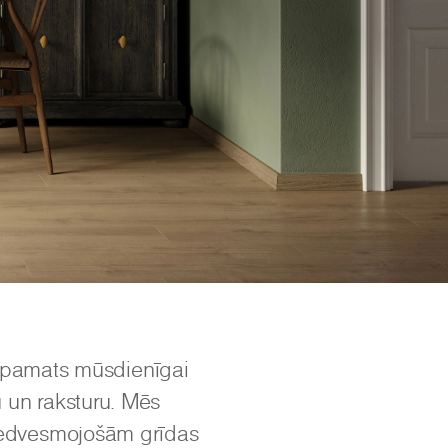
r pamats mūsdienīgai
u un raksturu. Mēs
iedvesmojošām grīdas