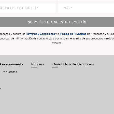
SUSCRÍBETE A NUESTRO BOLETÍN
conozco y acepto los
Términos y Condiciones
y la
Política de Privacidad
de Kronospan y el uso
onospan de mi información de contacto para comunicarme acerca de sus productos, servicio
eventos.
Asesoramiento
Noticias
Canal Ético De Denuncias
 Frecuentes
b