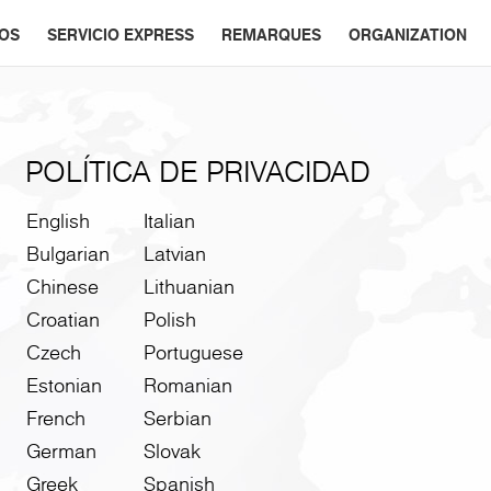
ÑOS
SERVICIO EXPRESS
REMARQUES
ORGANIZATION
POLÍTICA DE PRIVACIDAD
English
Italian
Bulgarian
Latvian
Chinese
Lithuanian
Croatian
Polish
Czech
Portuguese
Estonian
Romanian
French
Serbian
German
Slovak
Greek
Spanish