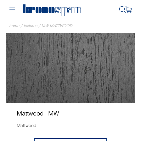
home
/
textures
/
MW MATTWOOD
Mattwood - MW
Mattwood