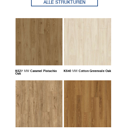
ALLE STRUKTUREN
K627
Caramel Pistachio
K640
Cotton Greenvale Oak
MW
MW
Oak