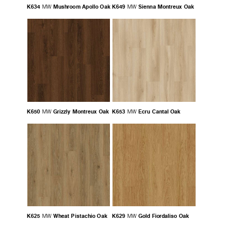
K634
Mushroom Apollo Oak
K649
Sienna Montreux Oak
MW
MW
K650
Grizzly Montreux Oak
K653
Ecru Cantal Oak
MW
MW
K625
Wheat Pistachio Oak
K629
Gold Fiordaliso Oak
MW
MW