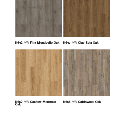
K642
Flint Monticello Oak
K647
Clay Sola Oak
MW
MW
K652
Cashew Montreux
K656
Cabinwood Oak
MW
MW
Oak