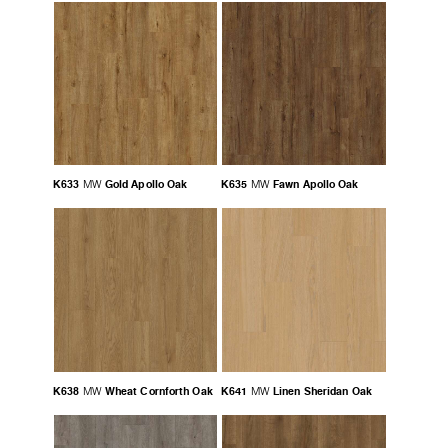
K633
Gold Apollo Oak
K635
Fawn Apollo Oak
MW
MW
K638
Wheat Cornforth Oak
K641
Linen Sheridan Oak
MW
MW