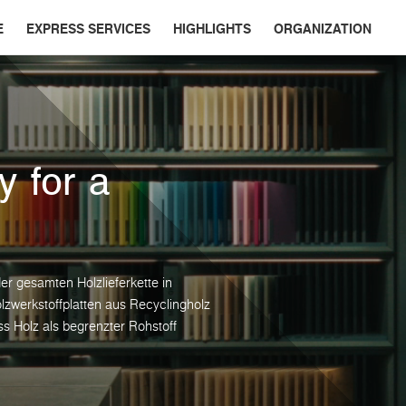
E
EXPRESS SERVICES
HIGHLIGHTS
ORGANIZATION
y for a
 der gesamten Holzlieferkette in
zwerkstoffplatten aus Recyclingholz
ss Holz als begrenzter Rohstoff