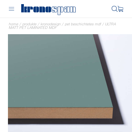
home
/
produkte
/
kronodesign
/
pet beschichtetes mdf
/
ULTRA
MATT PET LAMINATED MDF