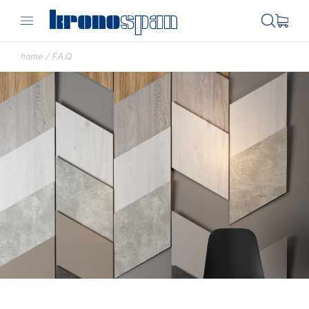
home
/
F.A.Q