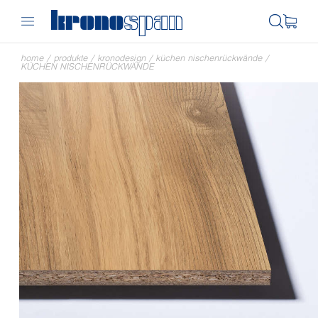
home
/
produkte
/
kronodesign
/
küchen nischenrückwände
/
KÜCHEN NISCHENRÜCKWÄNDE