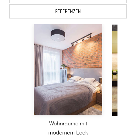
REFERENZEN
Wohnräume mit
Avant
modernem Look
Küche