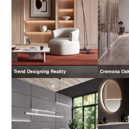
Trend Designing Reality
Cremona Oa