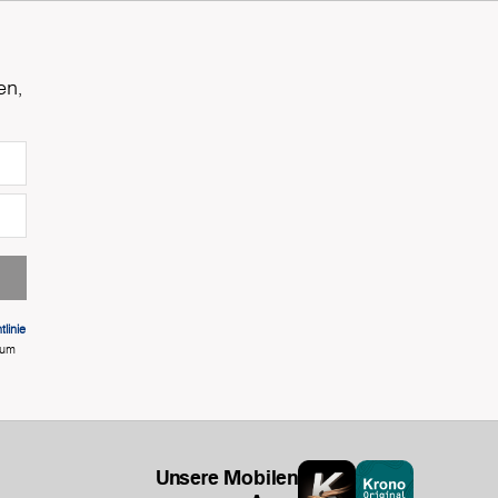
en,
linie
 um
Unsere Mobilen