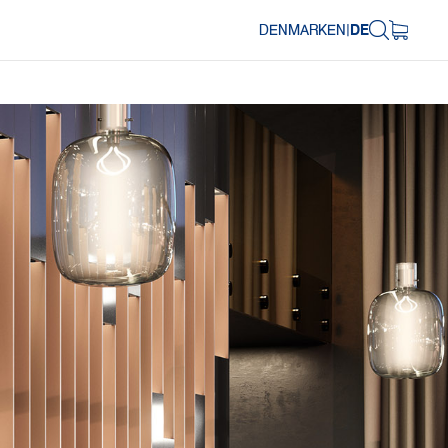
DENMARK
EN
|
DE