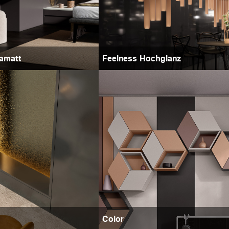
ramatt
Feelness Hochglanz
Color