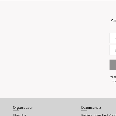
An
Mit 
vo
Organisation
Datenschutz
Über Uns
Bedingungen Und Kond