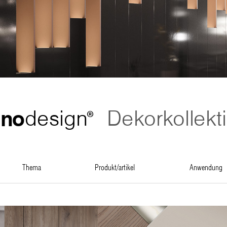
ono
design
Dekorkollekt
®
thema
produkt/artikel
anwendung