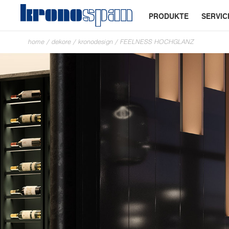
PRODUKTE
SERVIC
home
/
dekore
/
kronodesign
/
FEELNESS HOCHGLANZ