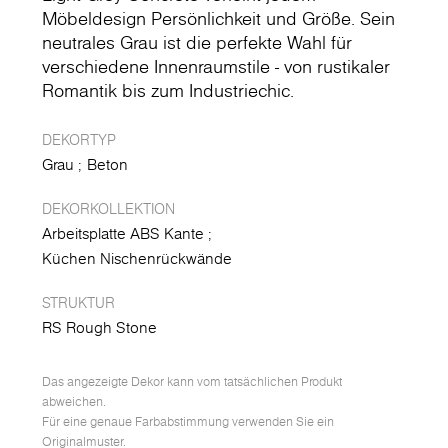
Möbeldesign Persönlichkeit und Größe. Sein
neutrales Grau ist die perfekte Wahl für
verschiedene Innenraumstile - von rustikaler
Romantik bis zum Industriechic.
DEKORTYP
Grau
Beton
DEKORKOLLEKTION
Arbeitsplatte ABS Kante
Küchen Nischenrückwände
STRUKTUR
RS Rough Stone
Das angezeigte Dekor kann vom tatsächlichen Produkt
abweichen.
Für eine genaue Farbabstimmung verwenden Sie ein
Originalmuster.