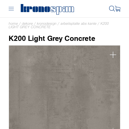
home
/
dekore
/
kronodesign
/
arbeitsplatte abs kante
/
K200
LIGHT GREY CONCRETE
K200 Light Grey Concrete