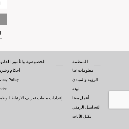
إ
معلو
المنظمة
الخصوصية والأمور القانون
معلومات عنا
أحكام وشر
الرؤية والمبادئ
ivacy Policy
البيئة
print
أعمل معنا
إعدادات ملفات تعريف الارتباط الوظيف
التسلسل الزمني
تكتل الأثاث