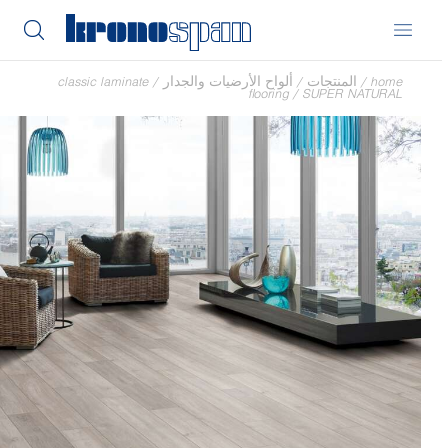
home
/
المنتجات
/
ألواح الأرضيات والجدار
/
classic laminate
flooring
/
SUPER NATURAL