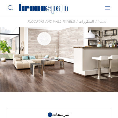
home
/
الديكورات
/
FLOORING AND WALL PANELS
المرشحات
1