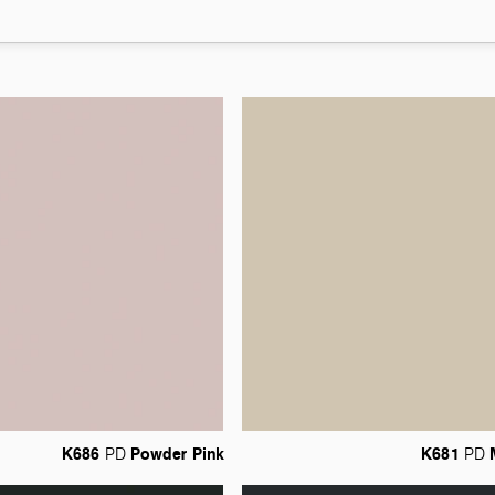
K686
Powder
Pink
K681
PD
PD