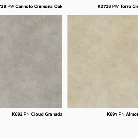
739
Cannolo
Cremona
Oak
K2738
Torro
Cr
PW
PW
K692
Cloud
Granada
K691
Almo
PN
PN