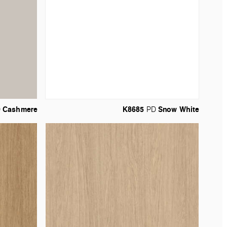
Cashmere
K8685
Snow
White
D
PD