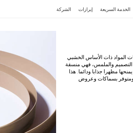
الخدمة السريعة
إبرازات
الشركة
هاء أطراف ونهايات المواد ذات الأساس الخشبي
المضغوط وMDF. من حيث التصميم والملمس، فهي منسقة
نحها مظهرا جذابا ودائما. هذا
ة ومتوفر بسماكات وعروض