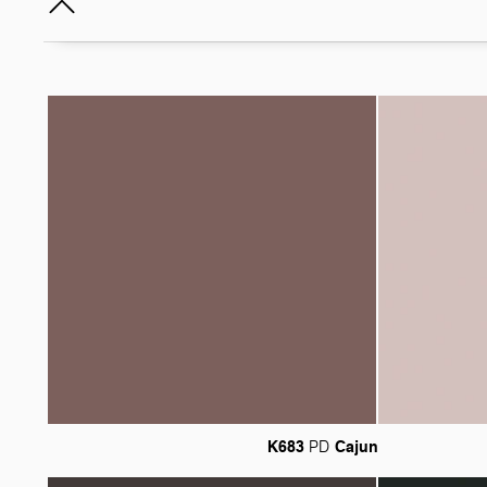
K683
Cajun
PD