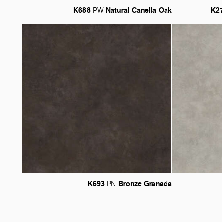
K688
Natural
Canella
Oak
K2
PW
K693
Bronze
Granada
PN