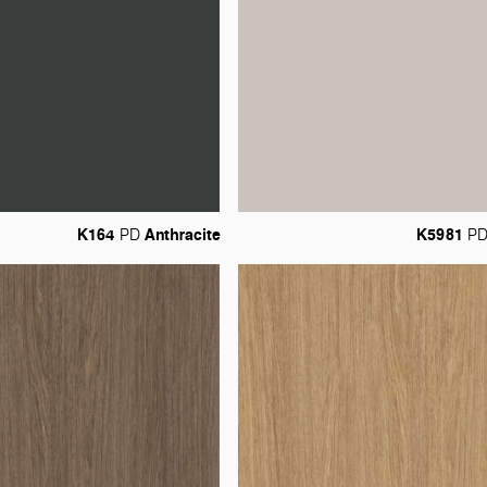
K164
Anthracite
K5981
PD
P