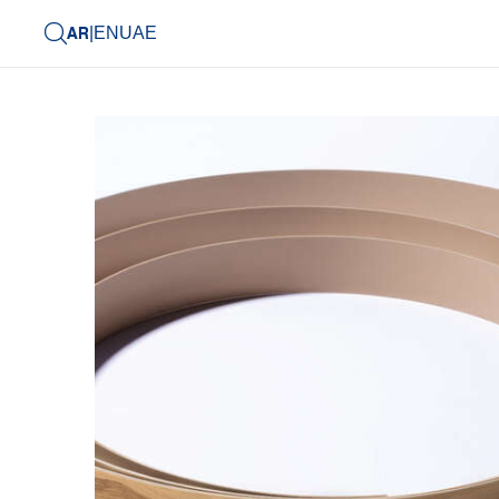
AR
|
EN
UAE