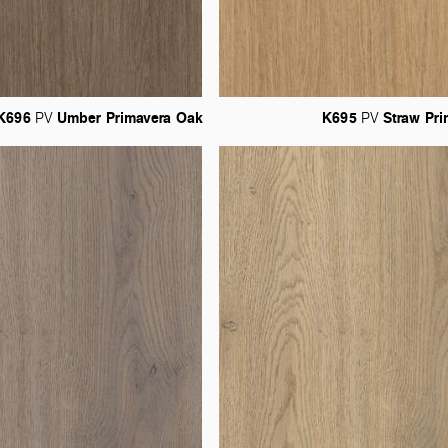
K696
Umber
Primavera
Oak
K695
Straw
Pri
PV
PV