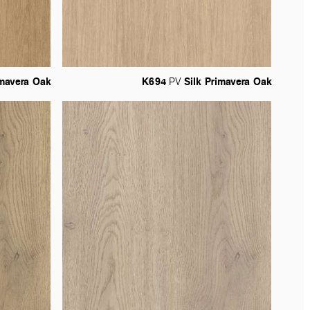
mavera
Oak
K694
Silk
Primavera
Oak
PV