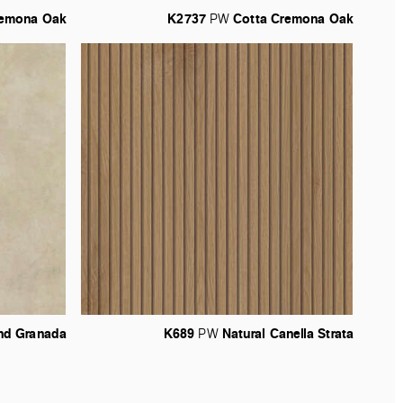
emona
Oak
K2737
Cotta
Cremona
Oak
PW
nd
Granada
K689
Natural
Canella
Strata
PW