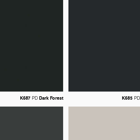
K687
Dark
Forest
K685
PD
PD