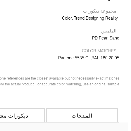
مجموعة ديكورات
Color
Trend Designing Reality
الملمس
PD Pearl Sand
COLOR MATCHES
Pantone 5535 C
RAL 180 20 05;
e references are the closest available but not necessarily exact matches.
om the actual product. For accurate color matching, use an original sample.
المنتجات
ديكورات مشا