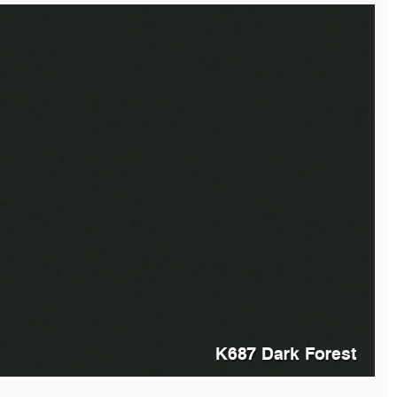
K687 Dark Forest
K7190
Mamba Green