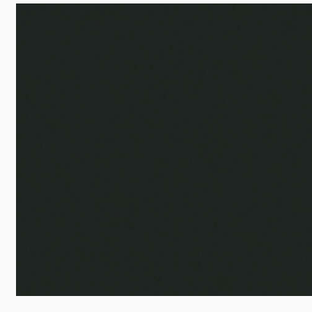
en
K7063
Pastel Green