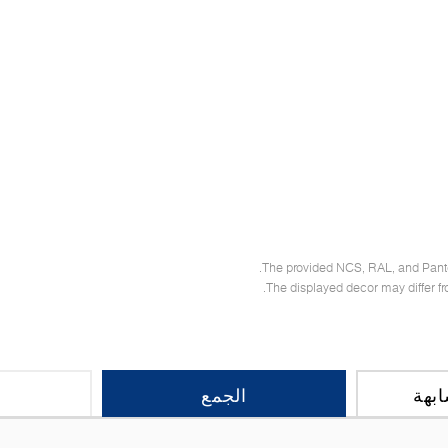
The provided NCS, RAL, and Panton
The displayed decor may differ fr
بهة
الجمع
ا