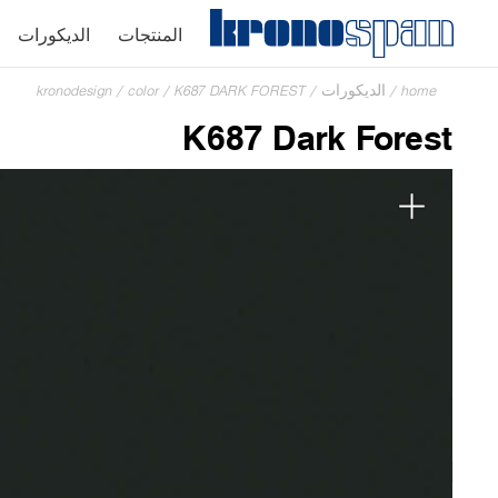
المنتجات
الديكورات
home
/
الديكورات
/
K687 DARK FOREST
/
color
/
kronodesign
K687 Dark Forest