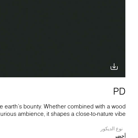
PD
the earth's bounty. Whether combined with a wood
xurious ambience, it shapes a close-to-nature vibe.
نوع الديكور
أخضر