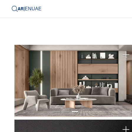
AR
|
EN
UAE