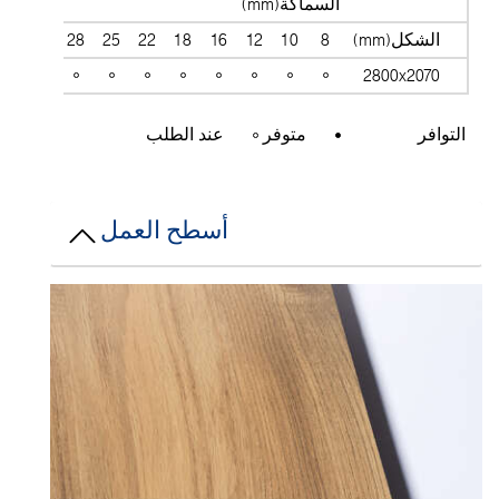
السماكة(mm)
الشكل(mm)
8
10
12
16
18
22
25
28
30
38
2800x2070
التوافر
متوفر
عند الطلب
أسطح العمل