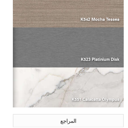
K542 Mocha Tessea
K523 Platinium Disk
K551 Calacatta Olympus
المراجع