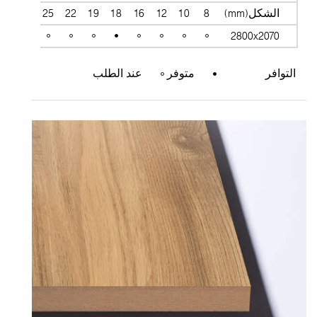
الشكل(mm)
8
10
12
16
18
19
22
25
28
38
2800x2070
التوافر
متوفر
عند الطلب