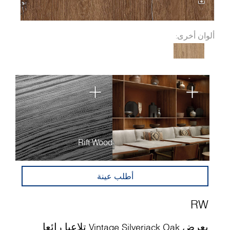
ألوان أخرى:
Rift Wood
أطلب عينة
RW
يعرض Vintage Silverjack Oak تلاعبا رائعا