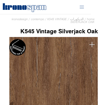
home
/
الديكورات
/
K545 VINTAGE
/
contempo
/
kronodesign
SILVERJACK OAK
K545 Vintage Silverjack Oak