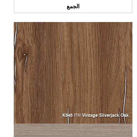
الجمع
K545
Vintage Silverjack Oa
RW