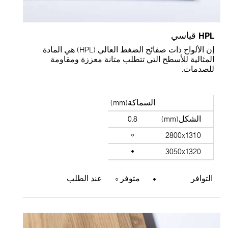
HP قياسي
إن الألواح ذات صفائح الضغط العالي (HPL) هي المادة
لمثالية للأسطح التي تتطلب متانة معززة ومقاومة
لصدمات.
السماكة(mm)
الشكل(mm)
0.8
2800x1310
3050x1320
التوافر
متوفر
عند الطلب