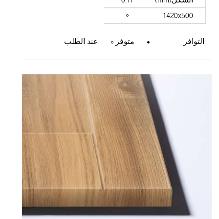
الشكل(mm)
0.17
1420x500
التوافر
متوفر
عند الطلب