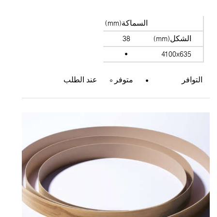
السماكة(mm)
الشكل(mm)
38
4100x635
التوافر
متوفر
عند الطلب