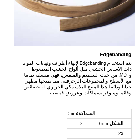
Edgebandin
يتم استخدام Edgebanding لإنهاء أطراف ونهايات المواد
ات الأساس الخشبي مثل ألواح الخشب المضغوط
وMDF. من حيث التصميم والملمس، فهي منسقة تماما
ع الأسطح والمجموعات الزخرفية، مما يمنحها مظهرا
ذابا ودائما. هذا المنتج البلاستيكي الحراري له خصائص
قائية ومتوفر بسماكات وعروض قياسية.
السماكة(mm)
الشكل(mm)
2
23