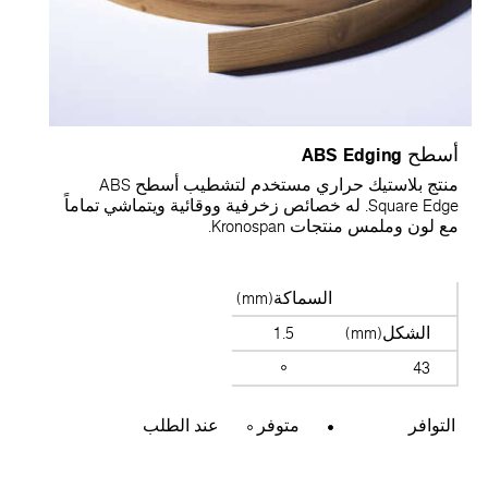
سطح ABS Edging
منتج بلاستيك حراري مستخدم لتشطيب أسطح ABS
Square Edge. له خصائص زخرفية ووقائية ويتماشي تماماً
ع لون وملمس منتجات Kronospan.
السماكة(mm)
الشكل(mm)
1.5
43
التوافر
متوفر
عند الطلب