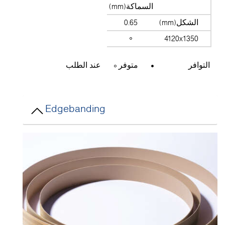
السماكة(mm)
الشكل(mm)
0.65
4120x1350
التوافر
متوفر
عند الطلب
Edgebanding