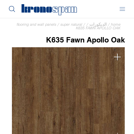
home
/
الديكورات
/
/
super natural
/
flooring and wall panels
K635 FAWN APOLLO OAK
K635 Fawn Apollo Oak