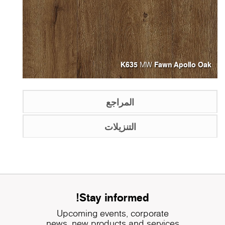
K635
Fawn Apollo Oak
MW
المراجع
التنزيلات
Stay informed!
Upcoming events, corporate
news, new products and services