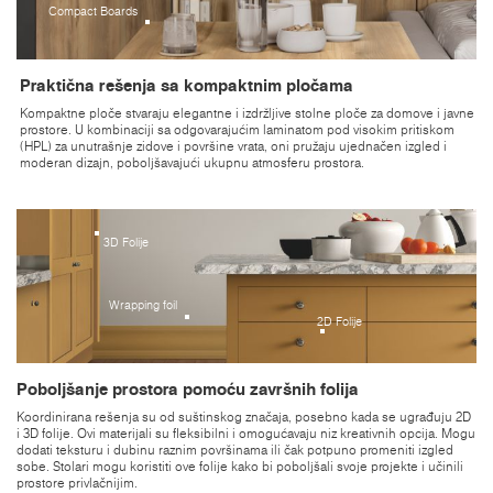
Compact Boards
Praktična rešenja sa kompaktnim pločama
Kompaktne ploče stvaraju elegantne i izdržljive stolne ploče za domove i javne
prostore. U kombinaciji sa odgovarajućim laminatom pod visokim pritiskom
(HPL) za unutrašnje zidove i površine vrata, oni pružaju ujednačen izgled i
moderan dizajn, poboljšavajući ukupnu atmosferu prostora.
3D Folije
Wrapping foil
2D Folije
Poboljšanje prostora pomoću završnih folija
Koordinirana rešenja su od suštinskog značaja, posebno kada se ugrađuju 2D
i 3D folije. Ovi materijali su fleksibilni i omogućavaju niz kreativnih opcija. Mogu
dodati teksturu i dubinu raznim površinama ili čak potpuno promeniti izgled
sobe. Stolari mogu koristiti ove folije kako bi poboljšali svoje projekte i učinili
prostore privlačnijim.