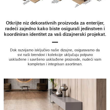
Otkrijte niz dekorativnih proizvoda za enterijer,
radeći zajedno kako biste osigurali jedinstven i
koordiniran identitet za vaš dizajnerski projekat.
Dok razvijamo isključivo naše dizajne, osiguravamo da
svi naši brendovi i kolekcije uključuju potpuno
usklađene i savršeno usklađene proizvode, nudeći vam
kompletan i integrisan asortiman.