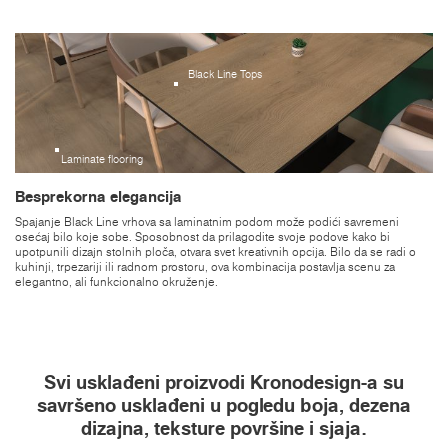
Black Line Tops
Laminate flooring
Besprekorna elegancija
Spajanje Black Line vrhova sa laminatnim podom može podići savremeni
osećaj bilo koje sobe. Sposobnost da prilagodite svoje podove kako bi
upotpunili dizajn stolnih ploča, otvara svet kreativnih opcija. Bilo da se radi o
kuhinji, trpezariji ili radnom prostoru, ova kombinacija postavlja scenu za
elegantno, ali funkcionalno okruženje.
Svi usklađeni proizvodi Kronodesign-a su
savršeno usklađeni u pogledu boja, dezena
dizajna, teksture površine i sjaja.