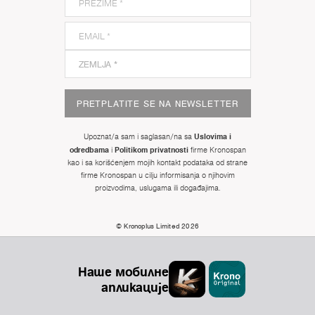
PRETPLATITE SE NA NEWSLETTER
Uslovima i
Upoznat/a sam i saglasan/na sa
odredbama
Politikom privatnosti
i
firme Kronospan
kao i sa korišćenjem mojih kontakt podataka od strane
firme Kronospan u cilju informisanja o njihovim
proizvodima, uslugama ili događajima.
© Kronoplus Limited 2026
Наше мобилне
апликације