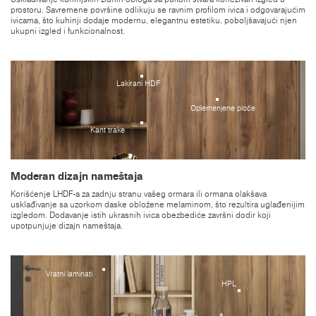
prostoru. Savremene površine odlikuju se ravnim profilom ivica i odgovarajućim
ivicama, što kuhinji dodaje modernu, elegantnu estetiku, poboljšavajući njen
ukupni izgled i funkcionalnost.
Lakirani HDF
Oplemenjene ploče
Kant trake
Moderan dizajn nameštaja
Korišćenje LHDF-a za zadnju stranu vašeg ormara ili ormana olakšava
usklađivanje sa uzorkom daske obložene melaminom, što rezultira uglađenijim
izgledom. Dodavanje istih ukrasnih ivica obezbediće završni dodir koji
upotpunjuje dizajn nameštaja.
Vratni laminati
HPL