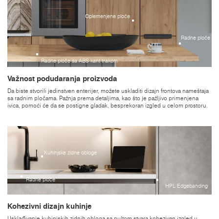
Oplemenjene ploče
Radne ploče
Radne ploče sa ABS kant trakom
Važnost podudaranja proizvoda
Da biste stvorili jedinstven enterijer, možete uskladiti dizajn frontova nameštaja
sa radnim pločama. Pažnja prema detaljima, kao što je pažljivo primenjena
ivica, pomoći će da se postigne gladak, besprekoran izgled u celom prostoru.
Kuhinjske zidne obloge
Radne ploče
HPL Edgebanding
Kohezivni dizajn kuhinje
Usklađivanje kuhinjskih zidnih obloga sa pultom stvara kohezivan izgled u