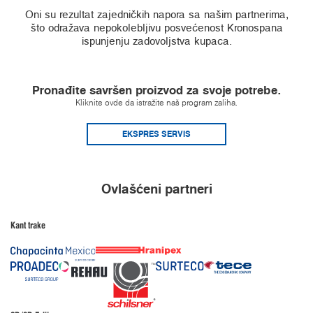
Oni su rezultat zajedničkih napora sa našim partnerima,
što odražava nepokolebljivu posvećenost Kronospana
ispunjenju zadovoljstva kupaca.
Pronađite savršen proizvod za svoje potrebe.
Kliknite ovde da istražite naš program zaliha.
EKSPRES SERVIS
Ovlašćeni partneri
Kant trake