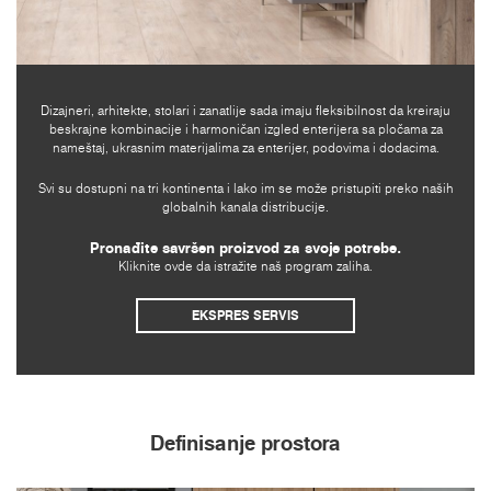
Dizajneri, arhitekte, stolari i zanatlije sada imaju fleksibilnost da kreiraju
beskrajne kombinacije i harmoničan izgled enterijera sa pločama za
nameštaj, ukrasnim materijalima za enterijer, podovima i dodacima.
Svi su dostupni na tri kontinenta i lako im se može pristupiti preko naših
globalnih kanala distribucije.
Pronađite savršen proizvod za svoje potrebe.
Kliknite ovde da istražite naš program zaliha.
EKSPRES SERVIS
Definisanje prostora