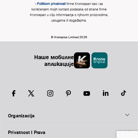
i
Politikom privatnosti
firme Kronospan kao i sa
korišćenjem mojih kontakt podataka od strane firme
Kronospan u cilju informisanja o njihovim proizvodima,
uslugama ili događajima.
© Kronoplus Limited 2026
Наше мобилне
апликације
Organizacija
Privatnost I Prava