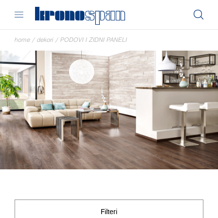
home
/
dekori
/
PODOVI I ZIDNI PANELI
Filteri