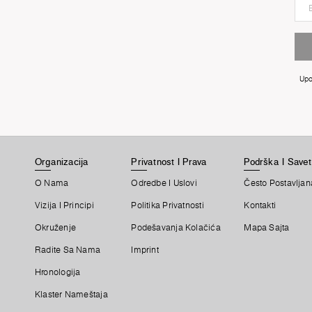
Upo
Organizacija
Privatnost I Prava
Podrška I Savet
O Nama
Odredbe I Uslovi
Često Postavljan
Vizija I Principi
Politika Privatnosti
Kontakti
Okruženje
Podešavanja Kolačića
Mapa Sajta
Radite Sa Nama
Imprint
Hronologija
Klaster Nameštaja