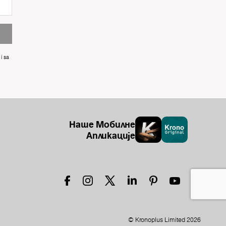
i sa
Наше Мобилне
Апликације
© Kronoplus Limited 2026