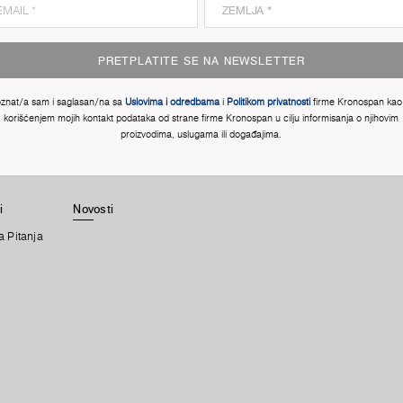
PRETPLATITE SE NA NEWSLETTER
znat/a sam i saglasan/na sa
Uslovima i odredbama
i
Politikom privatnosti
firme Kronospan kao 
korišćenjem mojih kontakt podataka od strane firme Kronospan u cilju informisanja o njihovim
proizvodima, uslugama ili događajima.
i
Novosti
a Pitanja