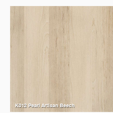
K012 Pearl Artisan Beech
K013
Sand Artisan Beech