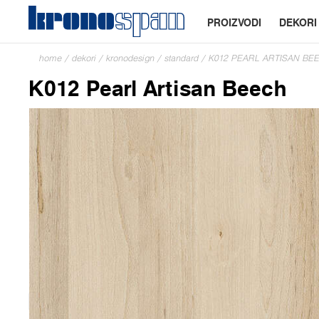
PROIZVODI
DEKORI
home
/
dekori
/
kronodesign
/
standard
/
K012 PEARL ARTISAN BE
K012 Pearl Artisan Beech