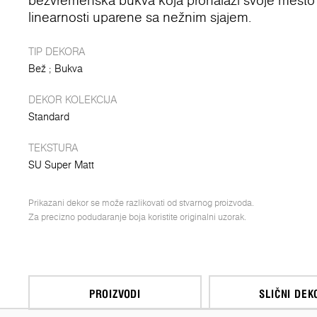
bezvremenska bukva koja pronalazi svoje mesto u 
linearnosti uparene sa nežnim sjajem.
TIP DEKORA
Bež
Bukva
DEKOR KOLEKCIJA
Standard
TEKSTURA
SU Super Matt
Prikazani dekor se može razlikovati od stvarnog proizvoda.
Za precizno podudaranje boja koristite originalni uzorak.
PROIZVODI
SLIČNI DEK