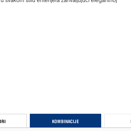
svakom stilu enterijera zahvaljujući elegantnoj
ORI
KOMBINACIJE