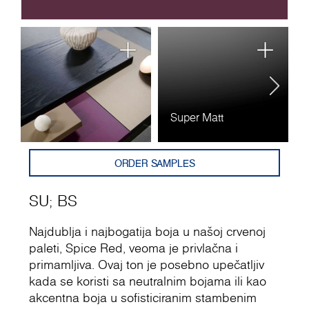
Super Matt
B
ORDER SAMPLES
SU
;
BS
Najdublja i najbogatija boja u našoj crvenoj
paleti, Spice Red, veoma je privlačna i
primamljiva. Ovaj ton je posebno upečatljiv
kada se koristi sa neutralnim bojama ili kao
akcentna boja u sofisticiranim stambenim