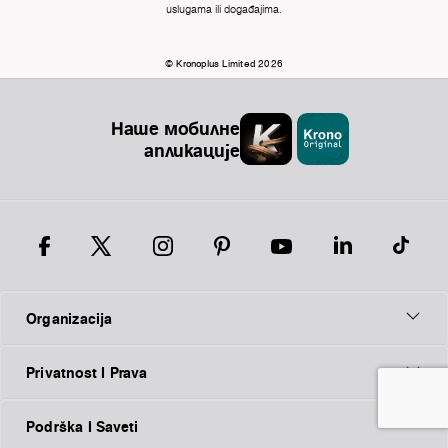
uslugama ili događajima.
© Kronoplus Limited 2026
Наше мобилне
апликације
Organizacija
Privatnost I Prava
Podrška I Saveti