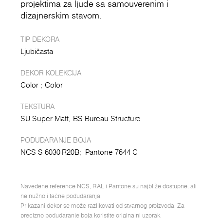
projektima za ljude sa samouverenim i
dizajnerskim stavom.
TIP DEKORA
Ljubičasta
DEKOR KOLEKCIJA
Color
Color
TEKSTURA
SU Super Matt
BS Bureau Structure
PODUDARANJE BOJA
NCS S 6030-R20B;
Pantone 7644 C
Navedene reference NCS, RAL i Pantone su najbliže dostupne, ali
ne nužno i tačne podudaranja.
Prikazani dekor se može razlikovati od stvarnog proizvoda. Za
precizno podudaranje boja koristite originalni uzorak.