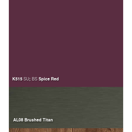
K515
;
Spice Red
SU
BS
AL08 Brushed Titan