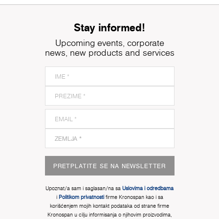
Stay informed!
Upcoming events, corporate
news, new products and services
PRETPLATITE SE NA NEWSLETTER
Upoznat/a sam i saglasan/na sa
Uslovima i odredbama
i
Politikom privatnosti
firme Kronospan kao i sa
korišćenjem mojih kontakt podataka od strane firme
Kronospan u cilju informisanja o njihovim proizvodima,