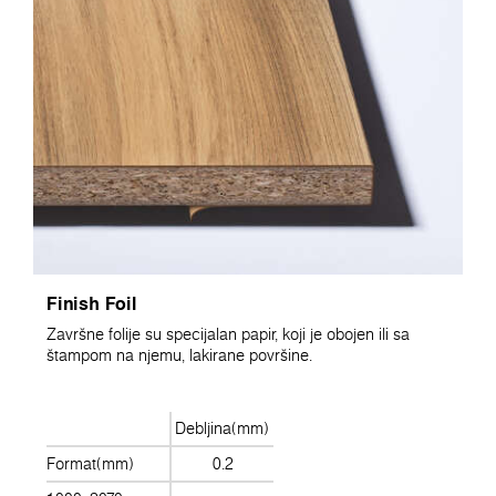
Finish Foil
Završne folije su specijalan papir, koji je obojen ili sa
štampom na njemu, lakirane površine.
Debljina(mm)
Format(mm)
0.2