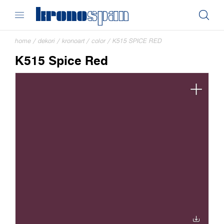
home
/
dekori
/
kronoart
/
color
/
K515 SPICE RED
K515 Spice Red