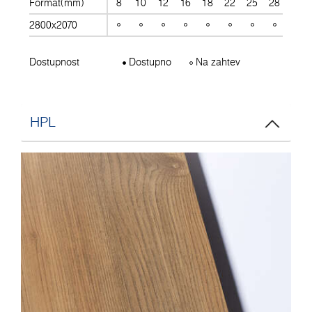
Format(mm)
8
10
12
16
18
22
25
28
30
2800x2070
Dostupnost
Dostupno
Na zahtev
HPL