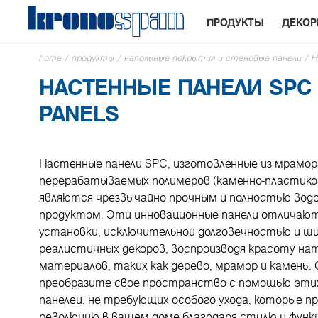
ПРОДУКТЫ
ДЕКО
home
/
продукты
/
напольные покрытия и стеновые панели
/
Н
НАСТЕННЫЕ ПАНЕЛИ SPC
PANELS
Настенные панели SPC, изготовленные из мрамор
перерабатываемых полимеров (каменно-пластико
являются чрезвычайно прочным и полностью во
продуктом. Эти инновационные панели отличаю
установки, исключительной долговечностью и ш
реалистичных декоров, воспроизводя красоту на
материалов, таких как дерево, мрамор и камень.
преобразите свое пространство с помощью эти
панелей, не требующих особого ухода, которые п
революцию в вашем доме благодаря стилю и функ