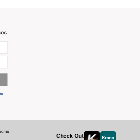
ces
ти
ости
Check Out