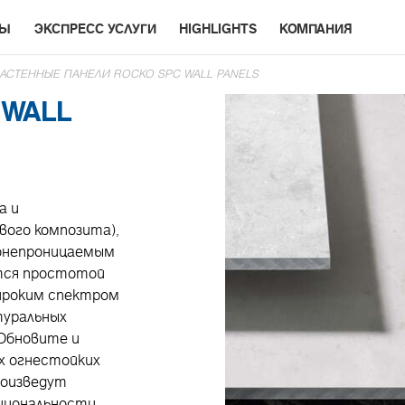
РЫ
ЭКСПРЕСС УСЛУГИ
HIGHLIGHTS
КОМПАНИЯ
АСТЕННЫЕ ПАНЕЛИ ROCKO SPC WALL PANELS
 WALL
а и
вого композита),
донепроницаемым
тся простотой
ироким спектром
туральных
 Обновите и
х огнестойких
роизведут
циональности.