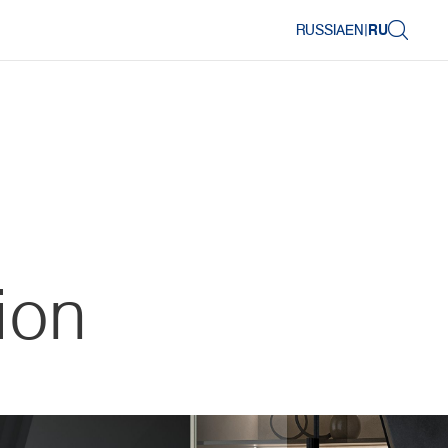
RUSSIA
EN
|
RU
ion