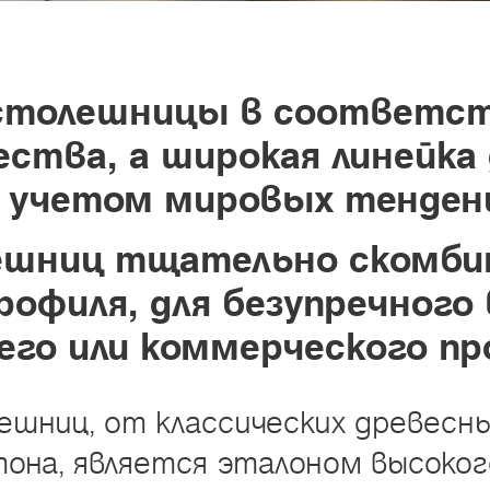
столешницы в соответст
ства, а широкая линейка 
с учетом мировых тенденц
ешниц тщательно скомбин
офиля, для безупречного
чего или коммерческого п
ниц, от классических древесны
тона, является эталоном высокого